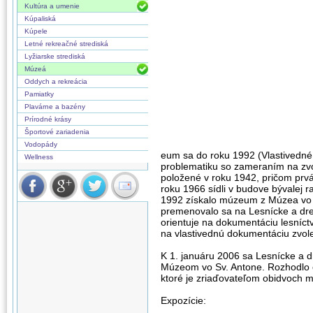
Kultúra a umenie
Kúpaliská
Kúpele
Letné rekreačné strediská
Lyžiarske strediská
Múzeá
Oddych a rekreácia
Pamiatky
Plavárne a bazény
Prírodné krásy
Športové zariadenia
Vodopády
eum sa do roku 1992 (Vlastivedné
Wellness
problematiku so zameraním na zv
položené v roku 1942, pričom prvá
roku 1966 sídli v budove bývalej r
1992 získalo múzeum z Múzea vo 
premenovalo sa na Lesnícke a dr
orientuje na dokumentáciu lesníc
na vlastivednú dokumentáciu zvol
K 1. januáru 2006 sa Lesnícke a 
Múzeom vo Sv. Antone. Rozhodlo 
ktoré je zriaďovateľom obidvoch m
Expozície: