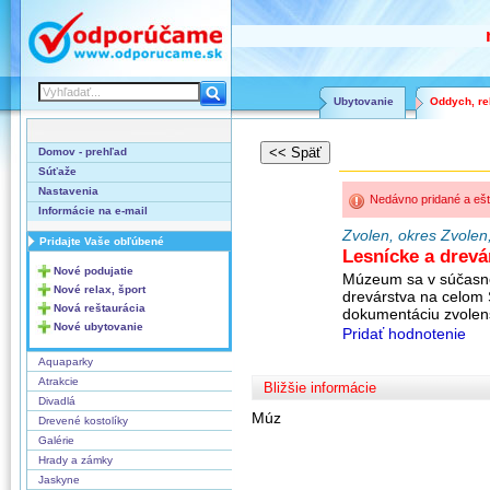
Ubytovanie
Oddych, rel
Domov - prehľad
Súťaže
Nastavenia
Nedávno pridané a ešt
Informácie na e-mail
Zvolen, okres Zvolen
Pridajte Vaše obľúbené
Lesnícke a drev
Nové podujatie
Múzeum sa v súčasnos
Nové relax, šport
drevárstva na celom 
Nová reštaurácia
dokumentáciu zvolen
Nové ubytovanie
Pridať hodnotenie
Aquaparky
Atrakcie
Bližšie informácie
Divadlá
Múz
Drevené kostolíky
Galérie
Hrady a zámky
Jaskyne