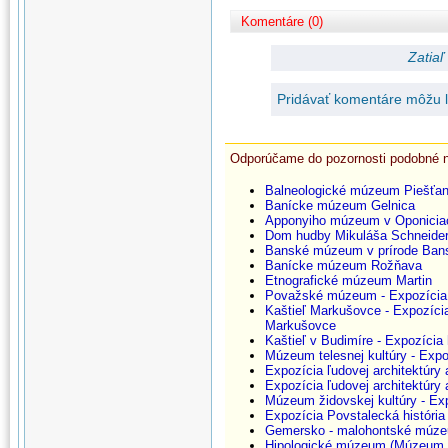
Komentáre (0)
Zatiaľ
Pridávať komentáre môžu le
Odporúčame do pozornosti podobné 
Balneologické múzeum Piešťa
Banícke múzeum Gelnica
Apponyiho múzeum v Oponicia
Dom hudby Mikuláša Schneider
Banské múzeum v prírode Bans
Banícke múzeum Rožňava
Etnografické múzeum Martin
Považské múzeum - Expozícia
Kaštieľ Markušovce - Expozícia
Markušovce
Kaštieľ v Budimíre - Expozícia 
Múzeum telesnej kultúry - Exp
Expozícia ľudovej architektúry
Expozícia ľudovej architektúry
Múzeum židovskej kultúry - Ex
Expozícia Povstalecká história
Gemersko - malohontské múz
Hipologické múzeum (Múzeum 