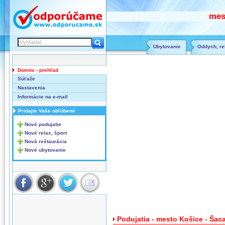
mes
Ubytovanie
Oddych, rel
Domov - prehľad
Súťaže
Nastavenia
Informácie na e-mail
Pridajte Vaše obľúbené
Nové podujatie
Nové relax, šport
Nová reštaurácia
Nové ubytovanie
Podujatia - mesto Košice - Šac