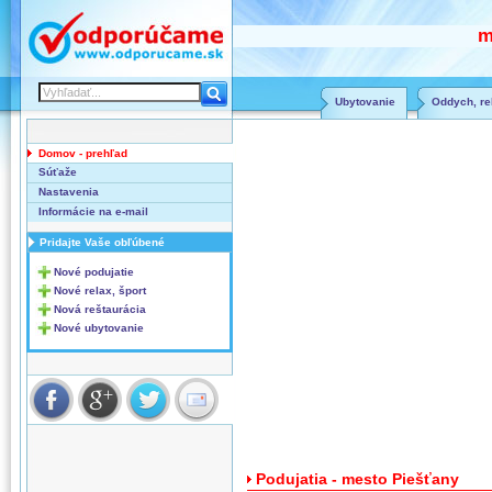
m
Ubytovanie
Oddych, rel
Domov - prehľad
Súťaže
Nastavenia
Informácie na e-mail
Pridajte Vaše obľúbené
Nové podujatie
Nové relax, šport
Nová reštaurácia
Nové ubytovanie
Podujatia - mesto Piešťany