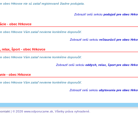
re obec Hrkovce nie sú zatiaľ registrované žiadne podujatia.
Zobraziť celú sekciu
podujatí pre obec Hrk
ácie - obec Hrkovce
re obec Hrkovce Vám zatiaľ nevieme konkrétne doporučiť.
Zobraziť celú sekciu
reštaurácií pre obec Hrk
 relax, šport - obec Hrkovce
re obec Hrkovce Vám zatiaľ nevieme konkrétne doporučiť.
Zobraziť celú sekciu
oddych, relax, šport pre obec Hrk
nie - obec Hrkovce
re obec Hrkovce Vám zatiaľ nevieme konkrétne doporučiť.
Zobraziť celú sekciu
ubytovania pre obec Hrk
kontakt
| © 2026 www.odporucame.sk, Všetky práva vyhradené.