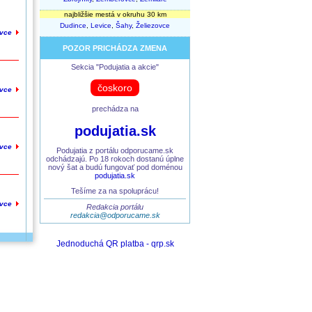
najbližšie mestá v okruhu 30 km
Dudince
,
Levice
,
Šahy
,
Želiezovce
ovce
POZOR PRICHÁDZA ZMENA
Sekcia "Podujatia a akcie"
čoskoro
ovce
prechádza na
podujatia.sk
ovce
Podujatia z portálu odporucame.sk
odchádzajú. Po 18 rokoch dostanú úplne
nový šat a budú fungovať pod doménou
podujatia.sk
Tešíme za na spoluprácu!
ovce
Redakcia portálu
redakcia@odporucame.sk
Jednoduchá QR platba - qrp.sk