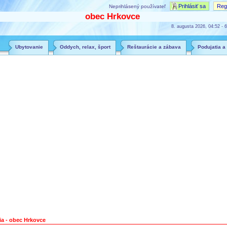
Prihlásiť sa
Regi
Neprihlásený používateľ
obec Hrkovce
8. augusta 2026, 04:52 - 6
Ubytovanie
Oddych, relax, šport
Reštaurácie a zábava
Podujatia a
ia - obec Hrkovce