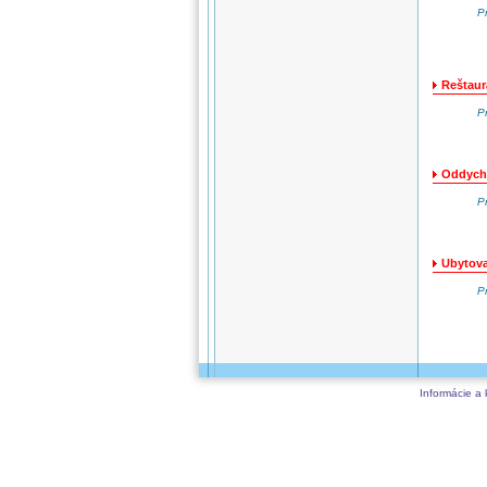
P
Reštaur
P
Oddych,
P
Ubytova
P
Informácie a 