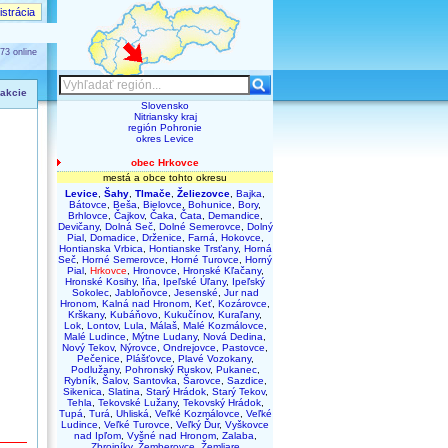
strácia
73 online
 akcie
Slovensko
Nitriansky kraj
región Pohronie
okres Levice
obec Hrkovce
mestá a obce tohto okresu
Levice
,
Šahy
,
Tlmače
,
Želiezovce
,
Bajka
,
Bátovce
,
Beša
,
Bielovce
,
Bohunice
,
Bory
,
Brhlovce
,
Čajkov
,
Čaka
,
Čata
,
Demandice
,
Devičany
,
Dolná Seč
,
Dolné Semerovce
,
Dolný
Pial
,
Domadice
,
Drženice
,
Farná
,
Hokovce
,
Hontianska Vrbica
,
Hontianske Trsťany
,
Horná
Seč
,
Horné Semerovce
,
Horné Turovce
,
Horný
Pial
,
Hrkovce
,
Hronovce
,
Hronské Kľačany
,
Hronské Kosihy
,
Iňa
,
Ipeľské Úľany
,
Ipeľský
Sokolec
,
Jabloňovce
,
Jesenské
,
Jur nad
Hronom
,
Kalná nad Hronom
,
Keť
,
Kozárovce
,
Krškany
,
Kubáňovo
,
Kukučínov
,
Kuraľany
,
Lok
,
Lontov
,
Lula
,
Málaš
,
Malé Kozmálovce
,
Malé Ludince
,
Mýtne Ludany
,
Nová Dedina
,
Nový Tekov
,
Nýrovce
,
Ondrejovce
,
Pastovce
,
Pečenice
,
Plášťovce
,
Plavé Vozokany
,
Podlužany
,
Pohronský Ruskov
,
Pukanec
,
Rybník
,
Šalov
,
Santovka
,
Šarovce
,
Sazdice
,
Sikenica
,
Slatina
,
Starý Hrádok
,
Starý Tekov
,
Tehla
,
Tekovské Lužany
,
Tekovský Hrádok
,
Tupá
,
Turá
,
Uhliská
,
Veľké Kozmálovce
,
Veľké
Ludince
,
Veľké Turovce
,
Veľký Ďur
,
Vyškovce
nad Ipľom
,
Vyšné nad Hronom
,
Zalaba
,
Zbrojníky
,
Žemberovce
,
Žemliare