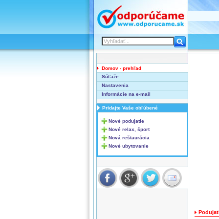
Domov - prehľad
Súťaže
Nastavenia
Informácie na e-mail
Pridajte Vaše obľúbené
Nové podujatie
Nové relax, šport
Nová reštaurácia
Nové ubytovanie
Podujat