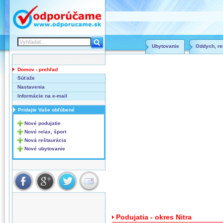
Ubytovanie
Oddych, rel
Domov - prehľad
Súťaže
Nastavenia
Informácie na e-mail
Pridajte Vaše obľúbené
Nové podujatie
Nové relax, šport
Nová reštaurácia
Nové ubytovanie
Podujatia - okres Nitra