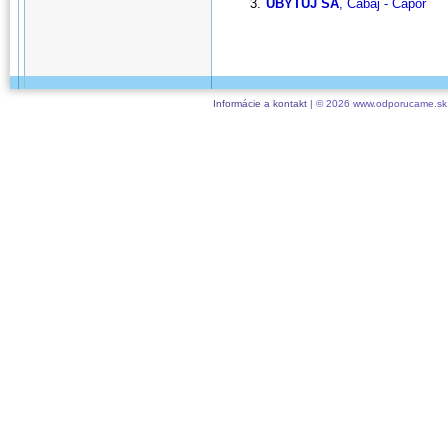
UBYTUJ SA
, Cabaj - Čápor
Informácie a kontakt
| © 2026 www.odporucame.sk,