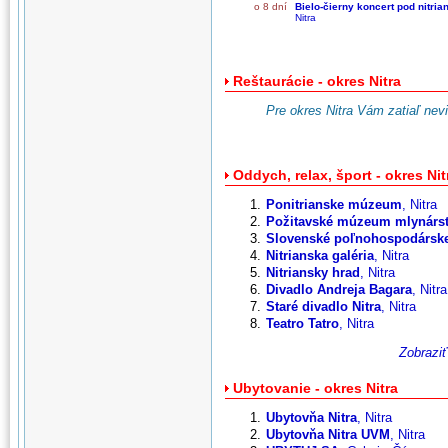
o 8 dní
Bielo-čierny koncert pod nitr
Nitra
Reštaurácie - okres Nitra
Pre okres Nitra Vám zatiaľ nev
Oddych, relax, šport - okres Nit
Ponitrianske múzeum
, Nitra
Požitavské múzeum mlynárs
Slovenské poľnohospodárs
Nitrianska galéria
, Nitra
Nitriansky hrad
, Nitra
Divadlo Andreja Bagara
, Nitra
Staré divadlo Nitra
, Nitra
Teatro Tatro
, Nitra
Zobraziť
Ubytovanie - okres Nitra
Ubytovňa Nitra
, Nitra
Ubytovňa Nitra UVM
, Nitra