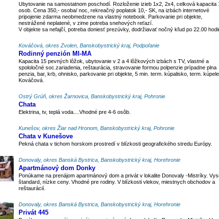
Ubytovanie na samostatnom poschodí. Rozloženie izieb 1x2, 2x4, celková kapacita 
osob. Cena 350,- osoba/ noc, rekreačný poplatok 10,- SK, na izbách internetové
pripojenie zdarma neobmedzene na vlastný notebook. Parkovanie pri objekte,
nestrážené neplatené, v zime potreba snehových reťazí.
V objekte sa nefajčí, potreba doniesť prezúvky, dodržiavať nočný kľud po 22.00 hodi
Kováčová, okres Zvolen, Banskobystrický kraj, Podpoľanie
Rodinný penzión MI-MA
Kapacita 15 pevných lôžok, ubytovanie v 2 a 4 lôžkových izbách s TV, vlastné a
spololočné soc.zariadenia, reštaurácia, stravovanie formou polpenzie prípadne plna
penzia, bar, krb, ohnisko, parkovanie pri objekte, 5 min. term. kúpalisko, term. kúpele
Kováčová.
Ostrý Grúň, okres Žarnovica, Banskobystrický kraj, Pohronie
Chata
Elektrina, tv, teplá voda....Vhodné pre 4-6 osôb.
Kunešov, okres Žiar nad Hronom, Banskobystrický kraj, Pohronie
Chata v Kunešove
Pekná chata v tichom horskom prostredí v blízkosti geografického stredu Európy.
Donovaly, okres Banská Bystrica, Banskobystrický kraj, Horehronie
Apartmánový dom Donky
Ponúkame na prenájom apartmánový dom a privát v lokalite Donovaly -Mistríky. Vy
štandard, nízke ceny. Vhodné pre rodiny. V blízkosti vlekov, miestnych obchodov a
reštaurácií.
Donovaly, okres Banská Bystrica, Banskobystrický kraj, Horehronie
Privát 445