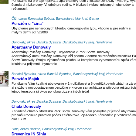
Ponúkame na prenájom privát a apartmánový dom v lokalite Donovaly -Mistríky. Vy
štandard, nízke ceny. Vhodné pre rodiny. V blízkosti vlekov, miestnych obchodov a
reštaurácií.
Číž, okres Rimavská Sobota, Banskobystrický kraj, Gemer
Penzión u "cina"
Ubytovanie pre nenáročných klientov campingového typu, vhodné aj pre rodiny s
malými deťmi od IV/2008
Donovaly, okres Banská Bystrica, Banskobystrický kraj, Horehronie
Apartmany Donovaly
Apartmány Palisády Donovaly - ubytovanie v Park Snow Donovaly
Apartmánový dom Palisády Donovaly leží priamo v centre rekreačného strediska Pa
Snow Donovaly. Svojou výnimočnou polohou a kompletnou vybavenosťou spĺňa vše
kritéria na príjemné ubytovanie.
Banská Bystrica, okres Banská Bystrica, Banskobystrický kraj, Horehronie
Penzión Maják
Ponúkame Vám kvalitné ubytovanie v 1 trojlôžkovej a 6 dvojlôžkových izbách a zár
aj služby v novopostavenom penzióne v ktorom sa nachádza aj pôvodná reštauráci
letnou terasou a širokou ponukou pizze a iných jedál.
Donovaly, okres Banská Bystrica, Banskobystrický kraj, Horehronie
Chata Donovaly
Zariadená chata v stredisku Park Snow Donovaly vám poskytne príjemné ubytovani
pre vašu rodinu a priateľov počas celého roka. Zjazdovka Záhradište je vzdialená m
ako 150m.
Sihla, okres Brezno, Banskobystrický kraj, Horehronie
Drevenica IN Sihla