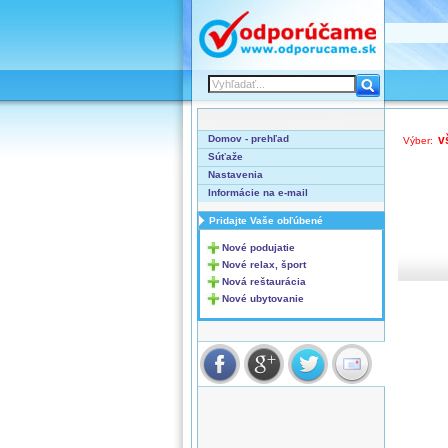
Domov - prehľad
v
Výber:
Súťaže
Nastavenia
Informácie na e-mail
Pridajte Vaše obľúbené
Nové podujatie
Nové relax, šport
Nová reštaurácia
Nové ubytovanie