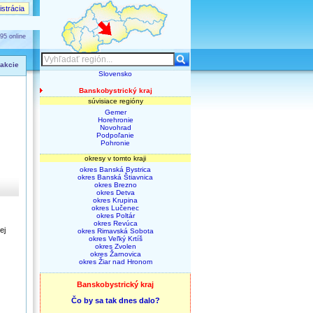
strácia
95 online
 akcie
Slovensko
Banskobystrický kraj
súvisiace regióny
Gemer
Horehronie
Novohrad
Podpoľanie
Pohronie
okresy v tomto kraji
okres Banská Bystrica
okres Banská Štiavnica
okres Brezno
okres Detva
okres Krupina
okres Lučenec
okres Poltár
okres Revúca
ej
okres Rimavská Sobota
okres Veľký Krtíš
okres Zvolen
okres Žarnovica
okres Žiar nad Hronom
Banskobystrický kraj
Čo by sa tak dnes dalo?