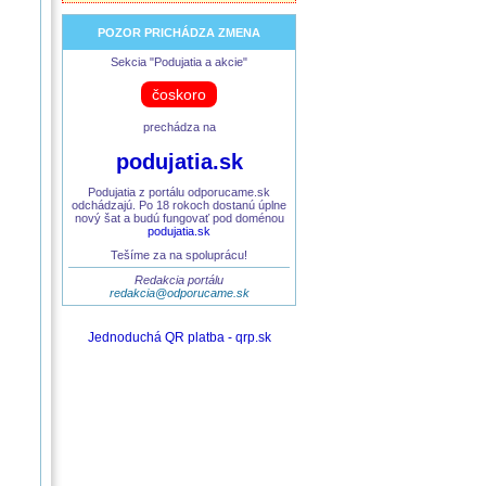
POZOR PRICHÁDZA ZMENA
Sekcia "Podujatia a akcie"
čoskoro
prechádza na
podujatia.sk
Podujatia z portálu odporucame.sk
odchádzajú. Po 18 rokoch dostanú úplne
nový šat a budú fungovať pod doménou
podujatia.sk
Tešíme za na spoluprácu!
Redakcia portálu
redakcia@odporucame.sk
Jednoduchá QR platba - qrp.sk