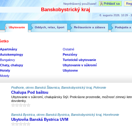
Prihlásiť sa
Regi
Neprihlásený používateľ
Banskobystrický kraj
6. augusta 2026, 10:29 - 3
Ubytovanie
Oddych, relax, šport
Reštaurácie a zábava
Podujatia a
šetko
Apartmány
Ostatné
Autokempingy
Penzióny
Bungalovy
Turistické ubytovanie
Chaty, chalupy
Ubytovanie v súkromí
Hotely
Ubytovne
Motely
Podhorie, okres Banská Štiavnica, Banskobystrický kraj, Pohronie
Chalupa Pod baštou
Ubytovanie v súkromí, chalupársky štýl. Prekrásne prostredie, možnosť zimnej i letn
dovolenky.
Banská Bystrica, okres Banská Bystrica, Banskobystrický kraj, Horehronie
Ubytovňa Banská Bystrica UVM