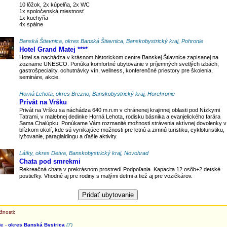
10 lôžok, 2x kúpelňa, 2x WC
1x spoločenská miestnosť
1x kuchyňa
4x spálne
Banská Štiavnica, okres Banská Štiavnica, Banskobystrický kraj, Pohronie
Hotel Grand Matej ****
Hotel sa nachádza v krásnom historickom centre Banskej Štiavnice zapísanej na
zozname UNESCO. Ponúka komfortné ubytovanie v príjemných svetlých izbách,
gastrošpeciality, ochutnávky vín, wellness, konferenčné priestory pre školenia,
semináre, akcie.
Horná Lehota, okres Brezno, Banskobystrický kraj, Horehronie
Privát na Vršku
Privát na Vršku sa náchádza 640 m.n.m v chránenej krajinnej oblasti pod Nízkymi
Tatrami, v malebnej dedinke Horná Lehota, rodisku básnika a evanjelického farára
Sama Chalúpku. Ponúkame Vám rozmanité možnosti strávenia aktívnej dovolenky v
blízkom okolí, kde sú vynikajúce možnosti pre letnú a zimnú turistiku, cykloturistiku,
lyžovanie, paraglaidingu a ďašie aktivity.
Látky, okres Detva, Banskobystrický kraj, Novohrad
Chata pod smrekmi
Rekreačná chata v prekrásnom prostredí Podpoľania. Kapacita 12 osôb+2 detské
postieľky. Vhodné aj pre rodiny s malými detmi a tiež aj pre vozičkárov.
žnosti:
ie -
okres Banská Bystrica
(7)