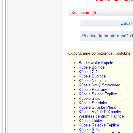
Komentáre (0)
Zatiaľ
Pridávať komentáre môžu le
Odporúčame do pozornosti podobné 
Bardejovské Kúpele
Kúpele Bojnice
Kúpele Číž
Kúpele Dudince
Kúpele Nimnica
Kúpele Nový Smokovec
Kúpele Piešťany
Kúpele Sklené Teplice
Kúpele Sliač
Kúpele Smrdáky
Kúpele Štrbské Pleso
Kúpele Vyšné Ružbachy
Wellness centrum Patince
Kúpele Lúčky
Kúpele Rajecké Teplice
Kúpele Štós