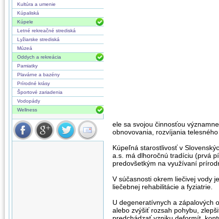
Kultúra a umenie
Kúpaliská
Kúpele
Letné rekreačné strediská
Lyžiarske strediská
Múzeá
Oddych a rekreácia
Pamiatky
Plavárne a bazény
Prírodné krásy
Športové zariadenia
Vodopády
Wellness
ele sa svojou činnosťou významne
obnovovania, rozvíjania telesného
Kúpeľná starostlivosť v Slovenský
a.s. má dlhoročnú tradíciu (prvá p
predovšetkým na využívaní prírodnej
V súčasnosti okrem liečivej vody j
liečebnej rehabilitácie a fyziatrie.
U degeneratívnych a zápalových oc
alebo zvýšiť rozsah pohybu, zlepši
predchádzať vzniku deformít, kont