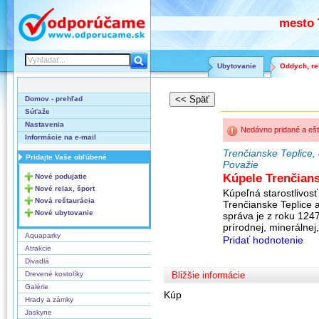
mesto 
Ubytovanie
Oddych, rel
Domov - prehľad
Súťaže
Nastavenia
Nedávno pridané a ešt
Informácie na e-mail
Trenčianske Teplice, 
Pridajte Vaše obľúbené
Považie
Kúpele Trenčians
Nové podujatie
Nové relax, šport
Kúpeľná starostlivos
Nová reštaurácia
Trenčianske Teplice 
Nové ubytovanie
správa je z roku 124
prírodnej, minerálnej,
Aquaparky
Pridať hodnotenie
Atrakcie
Divadlá
Drevené kostolíky
Bližšie informácie
Galérie
Kúp
Hrady a zámky
Jaskyne