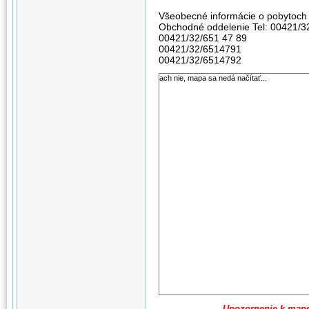
Všeobecné informácie o pobytoch 
Obchodné oddelenie Tel: 00421/3
00421/32/651 47 89
00421/32/6514791
00421/32/6514792
ach nie, mapa sa nedá načítať...
Upozornenie k map