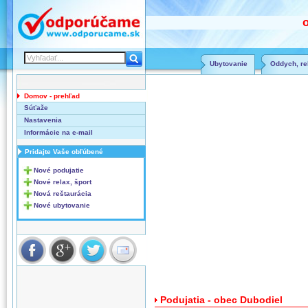
Ubytovanie
Oddych, rel
Domov - prehľad
Súťaže
Nastavenia
Informácie na e-mail
Pridajte Vaše obľúbené
Nové podujatie
Nové relax, šport
Nová reštaurácia
Nové ubytovanie
Podujatia - obec Dubodiel