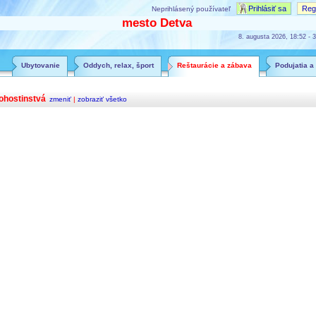
Prihlásiť sa
Regi
Neprihlásený používateľ
mesto Detva
8. augusta 2026, 18:52 - 3
Ubytovanie
Oddych, relax, šport
Reštaurácie a zábava
Podujatia a
ohostinstvá
zmeniť
|
zobraziť všetko