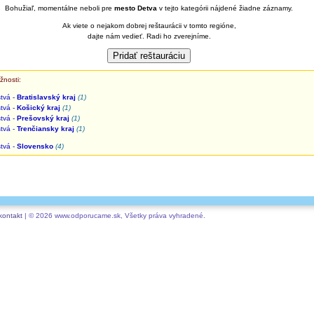
Bohužiaľ, momentálne neboli pre
mesto Detva
v tejto kategórii nájdené žiadne záznamy.
Ak viete o nejakom dobrej reštaurácii v tomto regióne,
dajte nám vedieť. Radi ho zverejníme.
žnosti:
tvá -
Bratislavský kraj
(1)
tvá -
Košický kraj
(1)
tvá -
Prešovský kraj
(1)
tvá -
Trenčiansky kraj
(1)
tvá -
Slovensko
(4)
kontakt
| © 2026 www.odporucame.sk, Všetky práva vyhradené.