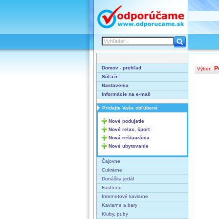
Domov - prehľad
P
Výber:
Súťaže
Nastavenia
Informácie na e-mail
Pridajte Vaše obľúbené
Nové podujatie
Nové relax, šport
Nová reštaurácia
Nové ubytovanie
Čajovne
Cukrárne
Donáška jedál
Fastfood
Internetové kaviarne
Kaviarne a bary
Kluby, puby