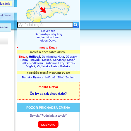
strácia
74 online
 akcie
Slovensko
Banskobystrický kraj
región Novohrad
okres Detva
mesto Detva
mestá a obce tohto okresu
Detva
,
Hriňová
,
Detvianska Huta
,
Dúbravy
,
Horný Tisovník
,
Klokoč
,
Korytárky
,
Kriváň
,
Látky
,
Podkriváň
,
Slatinské Lazy
,
Stožok
,
Vígľaš
,
Vígľašska Huta - Kalinka
najbližšie mestá v okruhu 30 km
Banská Bystrica
,
Hriňová
,
Sliač
,
Zvolen
mesto Detva
Čo by sa tak dnes dalo?
POZOR PRICHÁDZA ZMENA
Sekcia "Podujatia a akcie"
čoskoro