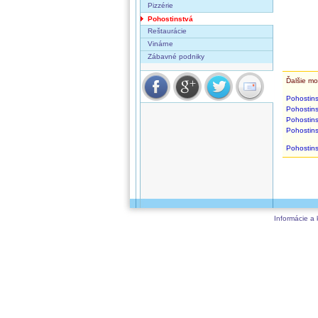
Pizzérie
Pohostinstvá
Reštaurácie
Vinárne
Zábavné podniky
Ďalšie mo
Pohostins
Pohostins
Pohostins
Pohostins
Pohostins
Informácie a 