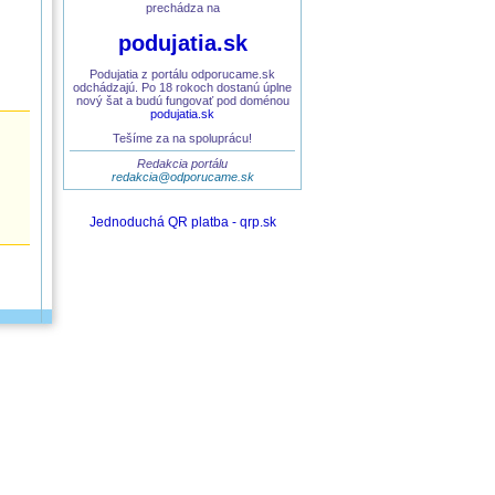
prechádza na
podujatia.sk
Podujatia z portálu odporucame.sk
odchádzajú. Po 18 rokoch dostanú úplne
nový šat a budú fungovať pod doménou
podujatia.sk
Tešíme za na spoluprácu!
Redakcia portálu
redakcia@odporucame.sk
Jednoduchá QR platba - qrp.sk