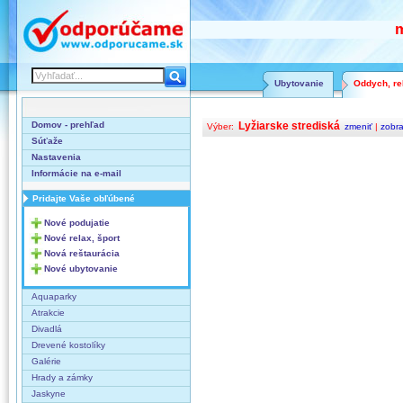
m
Ubytovanie
Oddych, rel
Domov - prehľad
Lyžiarske strediská
Výber:
zmeniť
|
zobra
Súťaže
Nastavenia
Informácie na e-mail
Pridajte Vaše obľúbené
Nové podujatie
Nové relax, šport
Nová reštaurácia
Nové ubytovanie
Aquaparky
Atrakcie
Divadlá
Drevené kostolíky
Galérie
Hrady a zámky
Jaskyne