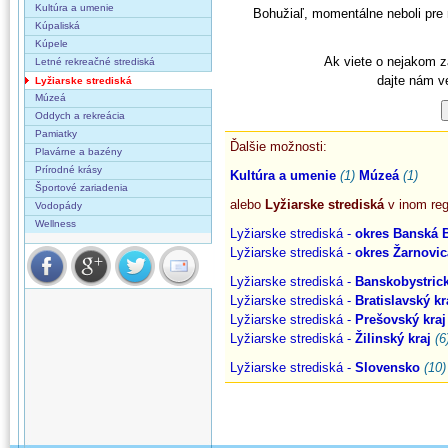
Kultúra a umenie
Bohužiaľ, momentálne neboli pre
Kúpaliská
Kúpele
Ak viete o nejakom z
Letné rekreačné strediská
dajte nám v
Lyžiarske strediská
Múzeá
Oddych a rekreácia
Pamiatky
Ďalšie možnosti:
Plavárne a bazény
Prírodné krásy
Kultúra a umenie
(1)
Múzeá
(1)
Športové zariadenia
alebo
Lyžiarske strediská
v inom reg
Vodopády
Wellness
Lyžiarske strediská -
okres Banská B
Lyžiarske strediská -
okres Žarnovic
Lyžiarske strediská -
Banskobystrick
Lyžiarske strediská -
Bratislavský kr
Lyžiarske strediská -
Prešovský kraj
Lyžiarske strediská -
Žilinský kraj
(6
Lyžiarske strediská -
Slovensko
(10)