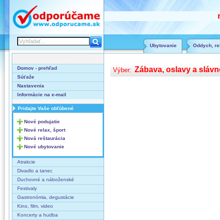
Ubytovanie
Oddych, rel
Domov - prehľad
Zábava, oslavy a slávn
Výber:
Súťaže
Nastavenia
Informácie na e-mail
Pridajte Vaše obľúbené
Nové podujatie
Nové relax, šport
Nová reštaurácia
Nové ubytovanie
Atrakcie
Divadlo a tanec
Duchovné a náboženské
Festivaly
Gastronómia, degustácie
Kino, film, video
Koncerty a hudba