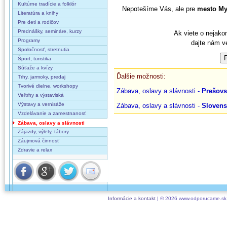
Kultúrne tradície a folklór
Nepotešíme Vás, ale pre
mesto My
Literatúra a knihy
Pre deti a rodičov
Prednášky, semináre, kurzy
Ak viete o nejako
Programy
dajte nám v
Spoločnosť, stretnutia
Šport, turistika
Súťaže a kvízy
Ďalšie možnosti:
Trhy, jarmoky, predaj
Tvorivé dielne, workshopy
Zábava, oslavy a slávnosti -
Prešovs
Veľtrhy a výstaviská
Výstavy a vernisáže
Zábava, oslavy a slávnosti -
Sloven
Vzdelávanie a zamestnanosť
Zábava, oslavy a slávnosti
Zájazdy, výlety, tábory
Záujmová činnosť
Zdravie a relax
Informácie a kontakt
| © 2026 www.odporucame.sk,