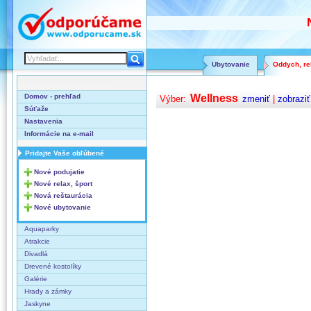
Ubytovanie
Oddych, rel
Domov - prehľad
Wellness
Výber:
zmeniť
|
zobraziť
Súťaže
Nastavenia
Informácie na e-mail
Pridajte Vaše obľúbené
Nové podujatie
Nové relax, šport
Nová reštaurácia
Nové ubytovanie
Aquaparky
Atrakcie
Divadlá
Drevené kostolíky
Galérie
Hrady a zámky
Jaskyne