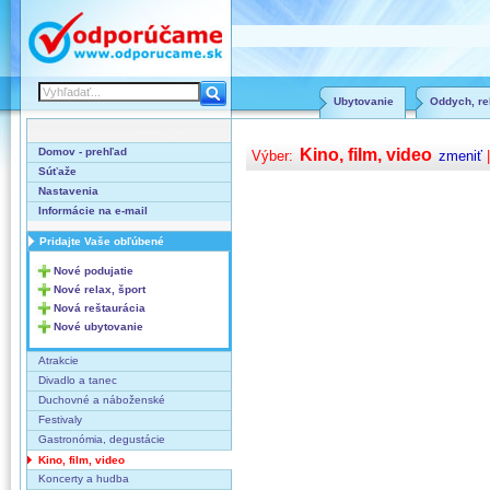
Ubytovanie
Oddych, rel
Domov - prehľad
Kino, film, video
Výber:
zmeniť
Súťaže
Nastavenia
Informácie na e-mail
Pridajte Vaše obľúbené
Nové podujatie
Nové relax, šport
Nová reštaurácia
Nové ubytovanie
Atrakcie
Divadlo a tanec
Duchovné a náboženské
Festivaly
Gastronómia, degustácie
Kino, film, video
Koncerty a hudba