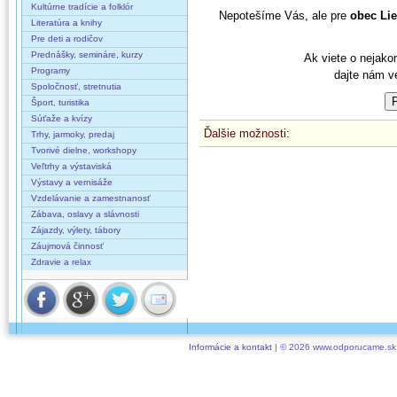
Kultúrne tradície a folklór
Nepotešíme Vás, ale pre
obec Li
Literatúra a knihy
Pre deti a rodičov
Prednášky, semináre, kurzy
Ak viete o nejako
Programy
dajte nám v
Spoločnosť, stretnutia
Šport, turistika
Súťaže a kvízy
Ďalšie možnosti:
Trhy, jarmoky, predaj
Tvorivé dielne, workshopy
Veľtrhy a výstaviská
Výstavy a vernisáže
Vzdelávanie a zamestnanosť
Zábava, oslavy a slávnosti
Zájazdy, výlety, tábory
Záujmová činnosť
Zdravie a relax
Informácie a kontakt
| © 2026 www.odporucame.sk,