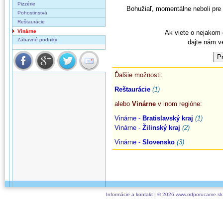
Pizzérie
Bohužiaľ, momentálne neboli pre
Pohostinstvá
Reštaurácie
Vinárne
Ak viete o nejakom d
Zábavné podniky
dajte nám v
Ďalšie možnosti:
Reštaurácie
(1)
alebo
Vinárne
v inom regióne:
Vinárne -
Bratislavský kraj
(1)
Vinárne -
Žilinský kraj
(2)
Vinárne -
Slovensko
(3)
Informácie a kontakt
| © 2026 www.odporucame.sk,