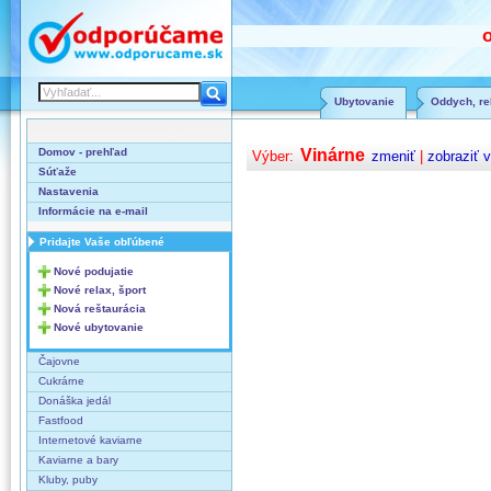
Ubytovanie
Oddych, rel
Domov - prehľad
Vinárne
Výber:
zmeniť
|
zobraziť 
Súťaže
Nastavenia
Informácie na e-mail
Pridajte Vaše obľúbené
Nové podujatie
Nové relax, šport
Nová reštaurácia
Nové ubytovanie
Čajovne
Cukrárne
Donáška jedál
Fastfood
Internetové kaviarne
Kaviarne a bary
Kluby, puby