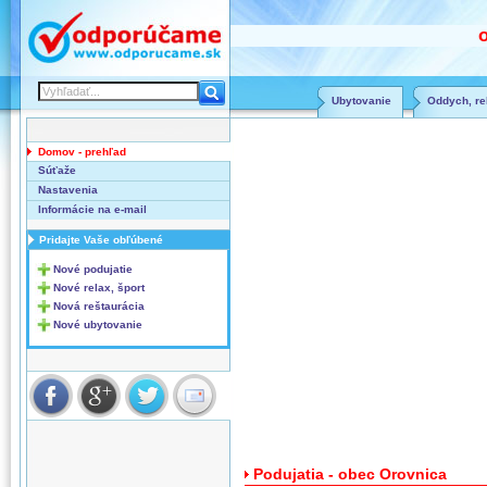
Ubytovanie
Oddych, rel
Domov - prehľad
Súťaže
Nastavenia
Informácie na e-mail
Pridajte Vaše obľúbené
Nové podujatie
Nové relax, šport
Nová reštaurácia
Nové ubytovanie
Podujatia - obec Orovnica