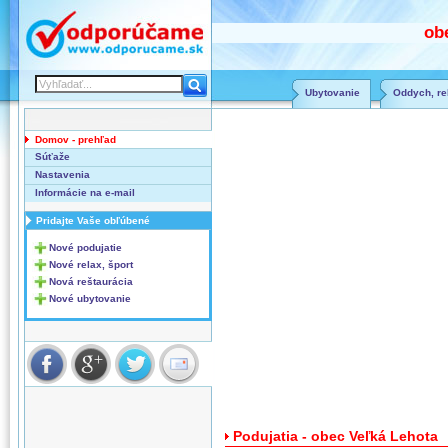
ob
Ubytovanie
Oddych, rel
Domov - prehľad
Súťaže
Nastavenia
Informácie na e-mail
Pridajte Vaše obľúbené
Nové podujatie
Nové relax, šport
Nová reštaurácia
Nové ubytovanie
Podujatia - obec Veľká Lehota