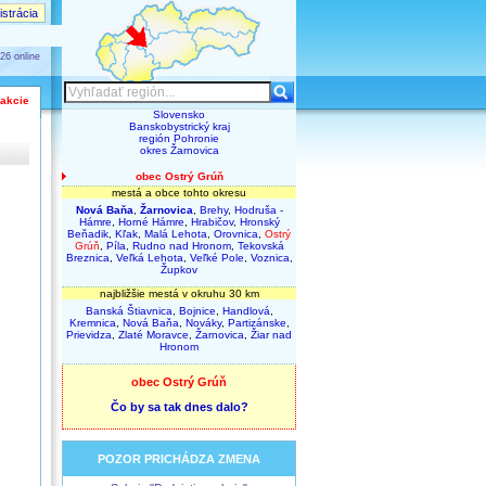
strácia
26 online
 akcie
Slovensko
Banskobystrický kraj
región Pohronie
okres Žarnovica
obec Ostrý Grúň
mestá a obce tohto okresu
Nová Baňa
,
Žarnovica
,
Brehy
,
Hodruša -
Hámre
,
Horné Hámre
,
Hrabičov
,
Hronský
Beňadik
,
Kľak
,
Malá Lehota
,
Orovnica
,
Ostrý
Grúň
,
Píla
,
Rudno nad Hronom
,
Tekovská
Breznica
,
Veľká Lehota
,
Veľké Pole
,
Voznica
,
Župkov
najbližšie mestá v okruhu 30 km
Banská Štiavnica
,
Bojnice
,
Handlová
,
Kremnica
,
Nová Baňa
,
Nováky
,
Partizánske
,
Prievidza
,
Zlaté Moravce
,
Žarnovica
,
Žiar nad
Hronom
obec Ostrý Grúň
Čo by sa tak dnes dalo?
POZOR PRICHÁDZA ZMENA