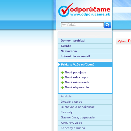
Domov - prehľad
P
Výber:
Súťaže
Nastavenia
Informácie na e-mail
Pridajte Vaše obľúbené
Nové podujatie
Nové relax, šport
Nová reštaurácia
Nové ubytovanie
Atrakcie
Divadlo a tanec
Duchovné a náboženské
Festivaly
Gastronómia, degustácie
Kino, film, video
Koncerty a hudba