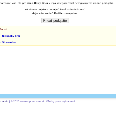
potešíme Vás, ale pre
obec Ostrý Grúň
v tejto kategórii zatiaľ neregistrujeme žiadne podujatia.
Ak viete o nejakom podujatí, ktoré sa bude konať,
dajte nám vedieť. Radi ho zverejníme.
žnosti:
 -
Nitransky kraj
 -
Slovensko
kontakt
| © 2026 www.odporucame.sk, Všetky práva vyhradené.