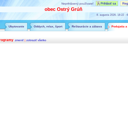
Prihlásiť sa
Regi
Neprihlásený používateľ
obec Ostrý Grúň
8. augusta 2026, 18:22 - 6
Ubytovanie
Oddych, relax, šport
Reštaurácie a zábava
Podujatia a
rogramy
zmeniť
|
zobraziť všetko