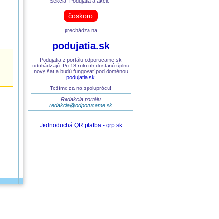
Sekcia "Podujatia a akcie"
čoskoro
prechádza na
podujatia.sk
Podujatia z portálu odporucame.sk
odchádzajú. Po 18 rokoch dostanú úplne
nový šat a budú fungovať pod doménou
podujatia.sk
Tešíme za na spoluprácu!
Redakcia portálu
redakcia@odporucame.sk
Jednoduchá QR platba - qrp.sk