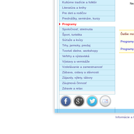
Kultúrne tradície a folklór
Ne
Literatúra a knihy
Pre deti a rodičov
Prednášky, semináre, kurzy
Programy
Spoločnosť, stretnutia
Ďalšie mo
Šport, turistika
Súťaže a kvízy
Programy
Trhy, jarmoky, predaj
Programy
Tvorivé dielne, workshopy
Veľtrhy a výstaviská
Výstavy a vernisáže
Vzdelávanie a zamestnanosť
Zábava, oslavy a slávnosti
Zájazdy, výlety, tábory
Záujmová činnosť
Zdravie a relax
Informácie a 