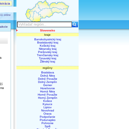
strácia
11 online
 akcie
Slovensko
kraje
Banskobystrický kraj
Bratislavský kraj
Košický kraj
Nitransky kraj
Prešovský kraj
Trenčiansky kraj
a
Trnavský kraj
Žilinský kraj
regióny
Bratislava
Dolná Nitra
Dolné Považie
Dolný Zemplín
čí
Gemer
 na
Horehronie
Horná Nitra
Horné Považie
Horný Zemplín
Košice
Kysuce
Liptov
Novohrad
Orava
Podpoľanie
Podunajsko
Pohronie
Spiš