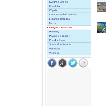
Kultúra a umenie
Kúpaliská
Kúpele
Letné rekreačné strediská
Lyžiarske strediská
Múzeá
Oddych a rekreácia
Pamiatky
Plavárne a bazény
Prírodné krásy
Športové zariadenia
Vodopády
Wellness