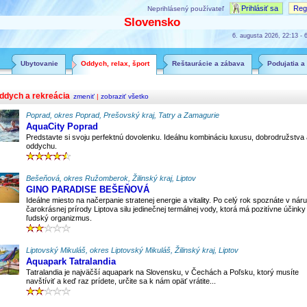
Prihlásiť sa
Regi
Neprihlásený používateľ
Slovensko
6. augusta 2026, 22:13 - 6
Ubytovanie
Oddych, relax, šport
Reštaurácie a zábava
Podujatia a
ddych a rekreácia
zmeniť
|
zobraziť všetko
Poprad, okres Poprad, Prešovský kraj, Tatry a Zamagurie
AquaCity Poprad
Predstavte si svoju perfektnú dovolenku. Ideálnu kombináciu luxusu, dobrodružstva 
oddychu.
Bešeňová, okres Ružomberok, Žilinský kraj, Liptov
GINO PARADISE BEŠEŇOVÁ
Ideálne miesto na načerpanie stratenej energie a vitality. Po celý rok spoznáte v náru
čarokrásnej prírody Liptova silu jedinečnej termálnej vody, ktorá má pozitívne účinky
ľudský organizmus.
Liptovský Mikuláš, okres Liptovský Mikuláš, Žilinský kraj, Liptov
Aquapark Tatralandia
Tatralandia je najväčší aquapark na Slovensku, v Čechách a Poľsku, ktorý musíte
navštíviť a keď raz prídete, určite sa k nám opäť vrátite...