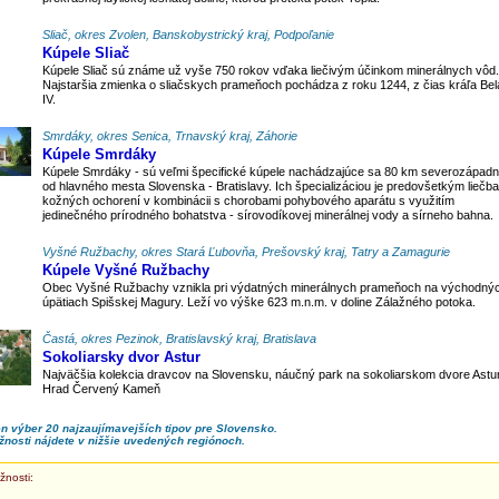
Sliač, okres Zvolen, Banskobystrický kraj, Podpoľanie
Kúpele Sliač
Kúpele Sliač sú známe už vyše 750 rokov vďaka liečivým účinkom minerálnych vôd.
Najstaršia zmienka o sliačskych prameňoch pochádza z roku 1244, z čias kráľa Bel
IV.
Smrdáky, okres Senica, Trnavský kraj, Záhorie
Kúpele Smrdáky
Kúpele Smrdáky - sú veľmi špecifické kúpele nachádzajúce sa 80 km severozápad
od hlavného mesta Slovenska - Bratislavy. Ich špecializáciou je predovšetkým liečba
kožných ochorení v kombinácii s chorobami pohybového aparátu s využitím
jedinečného prírodného bohatstva - sírovodíkovej minerálnej vody a sírneho bahna.
Vyšné Ružbachy, okres Stará Ľubovňa, Prešovský kraj, Tatry a Zamagurie
Kúpele Vyšné Ružbachy
Obec Vyšné Ružbachy vznikla pri výdatných minerálnych prameňoch na východný
úpätiach Spišskej Magury. Leží vo výške 623 m.n.m. v doline Zálažného potoka.
Častá, okres Pezinok, Bratislavský kraj, Bratislava
Sokoliarsky dvor Astur
Najväčšia kolekcia dravcov na Slovensku, náučný park na sokoliarskom dvore Astur
Hrad Červený Kameň
en výber 20 najzaujímavejších tipov pre Slovensko.
žnosti nájdete v nižšie uvedených regiónoch.
žnosti: