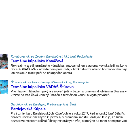
Kováčová, okres Zvolen, Banskobystrický kraj, Podpoľanie
Termálne kúpalisko Kováčová
Rekreačný areál termálneho kúpaliska, autocampingu a autoparkoviska leží na konc
obce KOVÁČOVÁ v atraktívnom prostredí, v blízkosti rozsiahleho borovicového hája
len niekoľko minút peši od nákupného centra.
Štúrovo, okres Nové Zámky, Nitriansky kraj, Podunajsko
Termálne kúpalisko VADAŠ Štúrovo
V je hlavným lákadlom prvý a zároveň jediný bazén s umelým vlnobitím na Slovensk
v zime na Vás čaká vonkajší bazén s termálnou vodou a krytá plaváreň.
Bardejov, okres Bardejov, Prešovský kraj, Šariš
Bardejovské Kúpele
Prvá zmienka o Bardejovských Kúpeľoch je z roku 1247, keď uhorský kráľ Béla IV.
daroval územie dnešných kúpeľov aj s prameňmi mestu Bardejov. Isté je, že ľudia
poznali veľmi skoro liečivé účinky minerálnych vôd, o ktorých sa mohli sami presvedč