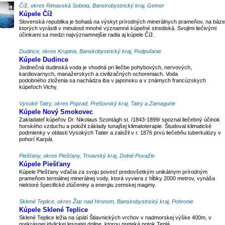
Číž, okres Rimavská Sobota, Banskobystrický kraj, Gemer
Kúpele Číž
Slovenská republika je bohatá na výskyt prírodných minerálnych prameňov, na báze
ktorých vyrástli v minulosti mnohé významné kúpeľné strediská. Svojimi liečivými
účinkami sa medzi najvýznamnejšie radia aj kúpele Číž.
Dudince, okres Krupina, Banskobystrický kraj, Podpoľanie
Kúpele Dudince
Jedinečná dudinská voda je vhodná pri liečbe pohybových, nervových,
kardiovarnych, manažerskych a civilizačných ochoreniach. Voda
podobného zloženia sa nachádza iba v japonsku a v známych francúzskych
kúpeľoch Vichy.
Vysoké Tatry, okres Poprad, Prešovský kraj, Tatry a Zamagurie
Kúpele Nový Smokovec
Zakladateľ kúpel'ov Dr. Nikolaus Szontágh st. /1843-1899/ spoznal liečebný účinok
horského vzduchu a položil základy tunajšej klimatoterapie. Študoval klimatické
podmienky v oblasti Vysokých Tatier a založil v r. 1876 prvú liečebňu tuberkulózy v
pohorí Karpát.
Piešťany, okres Piešťany, Trnavský kraj, Dolné Považie
Kúpele Piešťany
Kúpele Piešťany vďačia za svoju povesť predovšetkým unikátnym prírodným
prameňom termálnej minerálnej vody, ktorá vyviera z hĺbky 2000 metrov, vynáša
niektoré špecifické zlúčeniny a energiu zemskej magmy.
Sklené Teplice, okres Žiar nad Hronom, Banskobystrický kraj, Pohronie
Kúpele Sklené Teplice
Sklené Teplice ležia na úpätí Štiavnických vrchov v nadmorskej výške 400m, v
prekrásnej idylickej lesnatej doline, ktorou preteká potok Teplá.