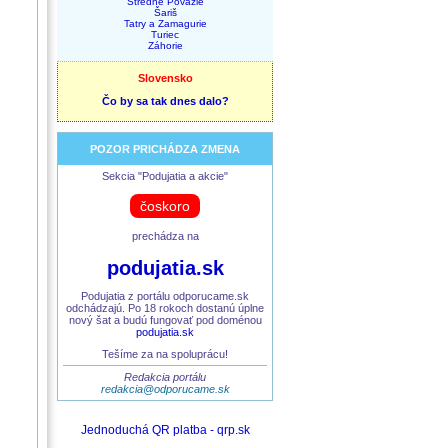
Stredné Považie
Šariš
Tatry a Zamagurie
Turiec
Záhorie
Slovensko
Čo by sa tak dnes dalo?
POZOR PRICHÁDZA ZMENA
Sekcia "Podujatia a akcie"
čoskoro
prechádza na
podujatia.sk
Podujatia z portálu odporucame.sk
odchádzajú. Po 18 rokoch dostanú úplne
nový šat a budú fungovať pod doménou
podujatia.sk
Tešíme za na spoluprácu!
Redakcia portálu
redakcia@odporucame.sk
Jednoduchá QR platba - qrp.sk