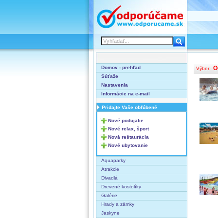
Domov - prehľad
O
Výber:
Súťaže
Nastavenia
Informácie na e-mail
Pridajte Vaše obľúbené
Nové podujatie
Nové relax, šport
Nová reštaurácia
Nové ubytovanie
Aquaparky
Atrakcie
Divadlá
Drevené kostolíky
Galérie
Hrady a zámky
Jaskyne