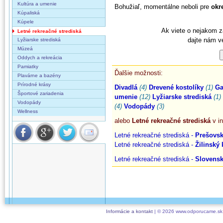
Kultúra a umenie
Bohužiaľ, momentálne neboli pre
okr
Kúpaliská
Kúpele
Ak viete o nejakom z
Letné rekreačné strediská
dajte nám v
Lyžiarske strediská
Múzeá
Oddych a rekreácia
Pamiatky
Ďalšie možnosti:
Plavárne a bazény
Prírodné krásy
Divadlá
(4)
Drevené kostolíky
(1)
Ga
Športové zariadenia
umenie
(12)
Lyžiarske strediská
(1)
Vodopády
(4)
Vodopády
(3)
Wellness
alebo
Letné rekreačné strediská
v in
Letné rekreačné strediská -
Prešovsk
Letné rekreačné strediská -
Žilinský 
Letné rekreačné strediská -
Slovens
Informácie a kontakt
| © 2026 www.odporucame.sk,