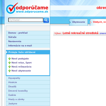
okre
Ubytovanie
Oddych, rel
Domov - prehľad
Letné rekreačné strediská
Výber:
zmeni
Súťaže
Nastavenia
Informácie na e-mail
Pridajte Vaše obľúbené
Nové podujatie
Nové relax, šport
Nová reštaurácia
Nové ubytovanie
Aquaparky
Atrakcie
Divadlá
Drevené kostolíky
Galérie
Hrady a zámky
Jaskyne