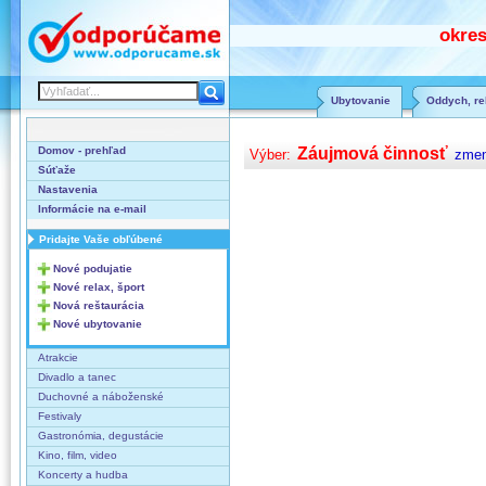
okres
Ubytovanie
Oddych, rel
Domov - prehľad
Záujmová činnosť
Výber:
zmen
Súťaže
Nastavenia
Informácie na e-mail
Pridajte Vaše obľúbené
Nové podujatie
Nové relax, šport
Nová reštaurácia
Nové ubytovanie
Atrakcie
Divadlo a tanec
Duchovné a náboženské
Festivaly
Gastronómia, degustácie
Kino, film, video
Koncerty a hudba