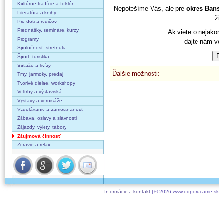
Kultúrne tradície a folklór
Nepotešíme Vás, ale pre
okres Bans
Literatúra a knihy
ž
Pre deti a rodičov
Prednášky, semináre, kurzy
Ak viete o nejako
Programy
dajte nám v
Spoločnosť, stretnutia
Šport, turistika
Súťaže a kvízy
Ďalšie možnosti:
Trhy, jarmoky, predaj
Tvorivé dielne, workshopy
Veľtrhy a výstaviská
Výstavy a vernisáže
Vzdelávanie a zamestnanosť
Zábava, oslavy a slávnosti
Zájazdy, výlety, tábory
Záujmová činnosť
Zdravie a relax
Informácie a kontakt
| © 2026 www.odporucame.sk,