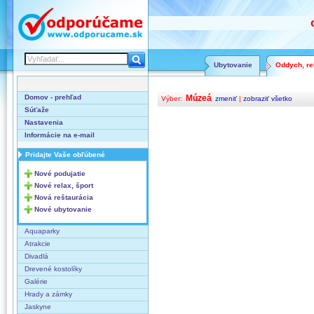
Ubytovanie
Oddych, rel
Domov - prehľad
Múzeá
Výber:
zmeniť
|
zobraziť všetko
Súťaže
Nastavenia
Informácie na e-mail
Pridajte Vaše obľúbené
Nové podujatie
Nové relax, šport
Nová reštaurácia
Nové ubytovanie
Aquaparky
Atrakcie
Divadlá
Drevené kostolíky
Galérie
Hrady a zámky
Jaskyne