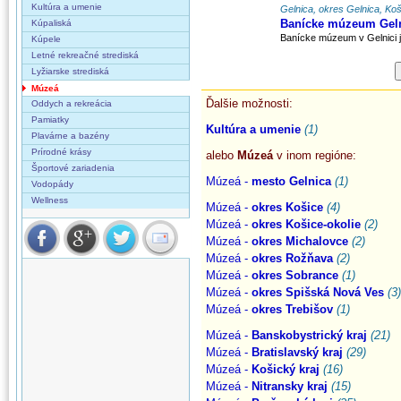
Kultúra a umenie
Gelnica, okres Gelnica, Koš
Banícke múzeum Gel
Kúpaliská
Banícke múzeum v Gelnici j
Kúpele
Letné rekreačné strediská
Lyžiarske strediská
Múzeá
Ďalšie možnosti:
Oddych a rekreácia
Pamiatky
Kultúra a umenie
(1)
Plavárne a bazény
Prírodné krásy
alebo
Múzeá
v inom regióne:
Športové zariadenia
Múzeá -
mesto Gelnica
(1)
Vodopády
Wellness
Múzeá -
okres Košice
(4)
Múzeá -
okres Košice-okolie
(2)
Múzeá -
okres Michalovce
(2)
Múzeá -
okres Rožňava
(2)
Múzeá -
okres Sobrance
(1)
Múzeá -
okres Spišská Nová Ves
(3)
Múzeá -
okres Trebišov
(1)
Múzeá -
Banskobystrický kraj
(21)
Múzeá -
Bratislavský kraj
(29)
Múzeá -
Košický kraj
(16)
Múzeá -
Nitransky kraj
(15)