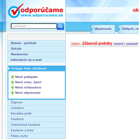
ok
Ubytovanie
Oddych, rel
Domov - prehľad
Zábavné podniky
Výber:
zmeniť
|
zobraziť
Súťaže
Nastavenia
Informácie na e-mail
Pridajte Vaše obľúbené
Nové podujatie
Nové relax, šport
Nová reštaurácia
Nové ubytovanie
Čajovne
Cukrárne
Donáška jedál
Fastfood
Internetové kaviarne
Kaviarne a bary
Kluby, puby