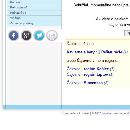
Pizzérie
Bohužiaľ, momentálne neboli pre
Pohostinstvá
Reštaurácie
Vinárne
Ak viete o nejakom d
Zábavné podniky
dajte nám v
Ďalšie možnosti:
Kaviarne a bary
(1)
Reštaurácie
(1)
alebo
Čajovne
v inom regióne:
Čajovne -
región Košice
(1)
Čajovne -
región Liptov
(1)
Čajovne -
Slovensko
(2)
Informácie a kontakt
| © 2026 www.odporucame.sk,