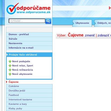
H
Ubytovanie
Oddych, rel
Domov - prehľad
Čajovne
Výber:
zmeniť
|
zobraziť 
Súťaže
Nastavenia
Informácie na e-mail
Pridajte Vaše obľúbené
Nové podujatie
Nové relax, šport
Nová reštaurácia
Nové ubytovanie
Čajovne
Cukrárne
Donáška jedál
Fastfood
Internetové kaviarne
Kaviarne a bary
Kluby, puby