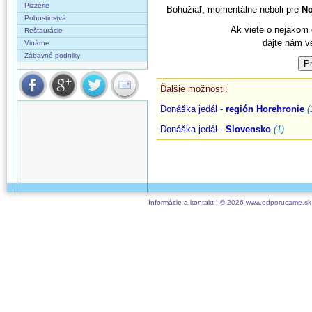
Pizzérie
Bohužiaľ, momentálne neboli pre
No
Pohostinstvá
Ak viete o nejakom d
Reštaurácie
dajte nám v
Vinárne
Zábavné podniky
Ďalšie možnosti:
Donáška jedál -
región Horehronie
(
Donáška jedál -
Slovensko
(1)
Informácie a kontakt
| © 2026 www.odporucame.sk,