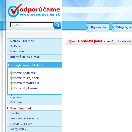
Ubytovanie
Oddych, rel
Domov - prehľad
Donáška jedál
Výber:
zmeniť
|
zobraziť vše
Súťaže
Nastavenia
Informácie na e-mail
Pridajte Vaše obľúbené
Nové podujatie
Nové relax, šport
Nová reštaurácia
Nové ubytovanie
Čajovne
Cukrárne
Donáška jedál
Fastfood
Internetové kaviarne
Kaviarne a bary
Kluby, puby