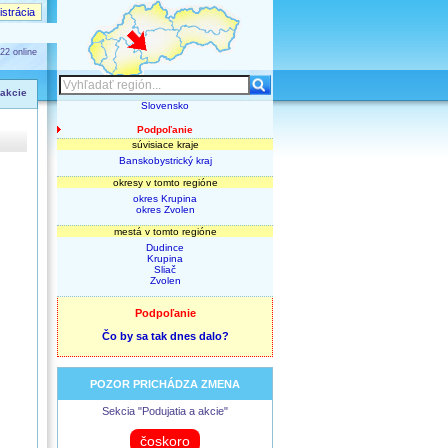
strácia
22 online
 akcie
Slovensko
Podpoľanie
súvisiace kraje
Banskobystrický kraj
okresy v tomto regióne
okres Krupina
okres Zvolen
mestá v tomto regióne
Dudince
Krupina
Sliač
Zvolen
Podpoľanie
Čo by sa tak dnes dalo?
POZOR PRICHÁDZA ZMENA
Sekcia "Podujatia a akcie"
čoskoro