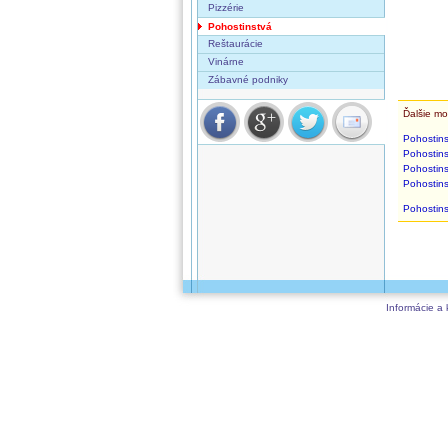
Pizzérie
Pohostinstvá
Reštaurácie
Vinárne
Zábavné podniky
Ďalšie mo
Pohostins
Pohostins
Pohostins
Pohostins
Pohostins
Informácie a 