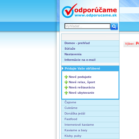
Domov - prehľad
P
Výber:
Súťaže
Nastavenia
Informácie na e-mail
Pridajte Vaše obľúbené
Nové podujatie
Nové relax, šport
Nová reštaurácia
Nové ubytovanie
Čajovne
Cukrárne
Donáška jedál
Fastfood
Internetové kaviarne
Kaviarne a bary
Kluby, puby