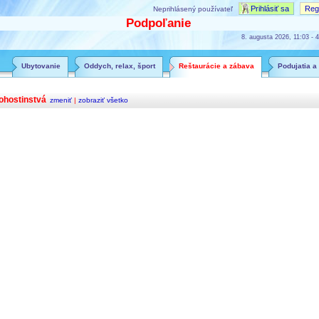
Prihlásiť sa
Regi
Neprihlásený používateľ
Podpoľanie
8. augusta 2026, 11:03 - 4
Ubytovanie
Oddych, relax, šport
Reštaurácie a zábava
Podujatia a
ohostinstvá
zmeniť
|
zobraziť všetko