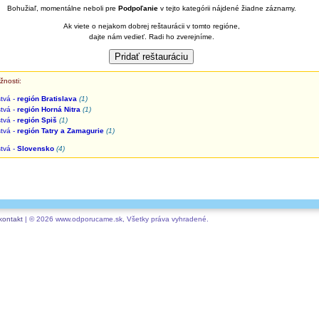
Bohužiaľ, momentálne neboli pre
Podpoľanie
v tejto kategórii nájdené žiadne záznamy.
Ak viete o nejakom dobrej reštaurácii v tomto regióne,
dajte nám vedieť. Radi ho zverejníme.
žnosti:
tvá -
región Bratislava
(1)
tvá -
región Horná Nitra
(1)
tvá -
región Spiš
(1)
tvá -
región Tatry a Zamagurie
(1)
tvá -
Slovensko
(4)
kontakt
| © 2026 www.odporucame.sk, Všetky práva vyhradené.