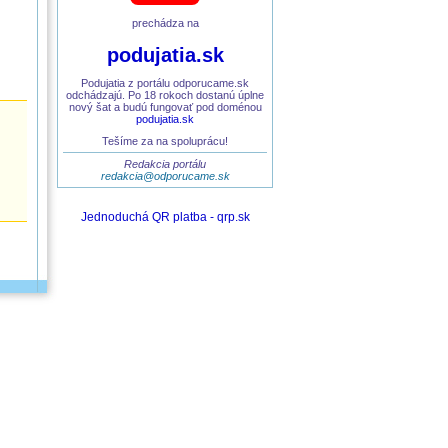
prechádza na
podujatia.sk
Podujatia z portálu odporucame.sk
odchádzajú. Po 18 rokoch dostanú úplne
nový šat a budú fungovať pod doménou
podujatia.sk
Tešíme za na spoluprácu!
Redakcia portálu
redakcia@odporucame.sk
Jednoduchá QR platba - qrp.sk