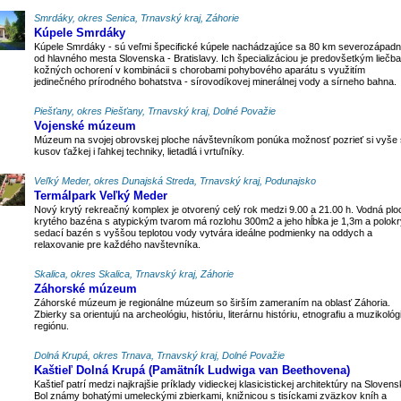
Smrdáky, okres Senica, Trnavský kraj, Záhorie
Kúpele Smrdáky
Kúpele Smrdáky - sú veľmi špecifické kúpele nachádzajúce sa 80 km severozápad
od hlavného mesta Slovenska - Bratislavy. Ich špecializáciou je predovšetkým liečba
kožných ochorení v kombinácii s chorobami pohybového aparátu s využitím
jedinečného prírodného bohatstva - sírovodíkovej minerálnej vody a sírneho bahna.
Piešťany, okres Piešťany, Trnavský kraj, Dolné Považie
Vojenské múzeum
Múzeum na svojej obrovskej ploche návštevníkom ponúka možnosť pozrieť si vyše 
kusov ťažkej i ľahkej techniky, lietadlá i vrtuľníky.
Veľký Meder, okres Dunajská Streda, Trnavský kraj, Podunajsko
Termálpark Veľký Meder
Nový krytý rekreačný komplex je otvorený celý rok medzi 9.00 a 21.00 h. Vodná plo
krytého bazéna s atypickým tvarom má rozlohu 300m2 a jeho hĺbka je 1,3m a polokr
sedací bazén s vyššou teplotou vody vytvára ideálne podmienky na oddych a
relaxovanie pre každého navštevníka.
Skalica, okres Skalica, Trnavský kraj, Záhorie
Záhorské múzeum
Záhorské múzeum je regionálne múzeum so širším zameraním na oblasť Záhoria.
Zbierky sa orientujú na archeológiu, históriu, literárnu históriu, etnografiu a muzikológ
regiónu.
Dolná Krupá, okres Trnava, Trnavský kraj, Dolné Považie
Kaštieľ Dolná Krupá (Pamätník Ludwiga van Beethovena)
Kaštieľ patrí medzi najkrajšie príklady vidieckej klasicistickej architektúry na Slovens
Bol známy bohatými umeleckými zbierkami, knižnicou s tisíckami zväzkov kníh a