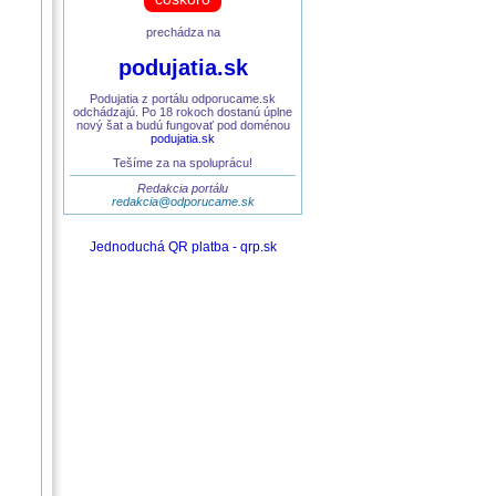
prechádza na
podujatia.sk
Podujatia z portálu odporucame.sk
odchádzajú. Po 18 rokoch dostanú úplne
nový šat a budú fungovať pod doménou
podujatia.sk
Tešíme za na spoluprácu!
Redakcia portálu
redakcia@odporucame.sk
Jednoduchá QR platba - qrp.sk