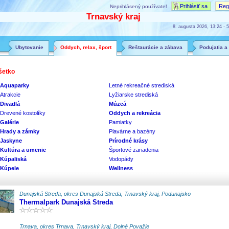
Prihlásiť sa
Regi
Neprihlásený používateľ
Trnavský kraj
8. augusta 2026, 13:24 - 5
Ubytovanie
Oddych, relax, šport
Reštaurácie a zábava
Podujatia a
šetko
Aquaparky
Letné rekreačné strediská
Atrakcie
Lyžiarske strediská
Divadlá
Múzeá
Drevené kostolíky
Oddych a rekreácia
Galérie
Pamiatky
Hrady a zámky
Plavárne a bazény
Jaskyne
Prírodné krásy
Kultúra a umenie
Športové zariadenia
Kúpaliská
Vodopády
Kúpele
Wellness
Dunajská Streda, okres Dunajská Streda, Trnavský kraj, Podunajsko
Thermalpark Dunajská Streda
Trnava, okres Trnava, Trnavský kraj, Dolné Považie