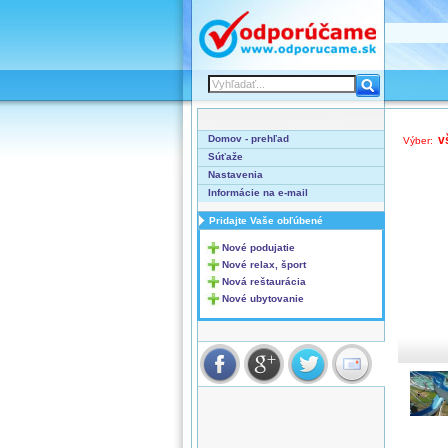
Domov - prehľad
v
Výber:
Súťaže
Nastavenia
Informácie na e-mail
Pridajte Vaše obľúbené
Nové podujatie
Nové relax, šport
Nová reštaurácia
Nové ubytovanie