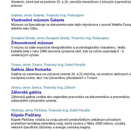
Smoleníc, ktoré boli na prelome 15. a 16. storočia mestečkom s trhovým a jarmočn
právom.
Galanta, okres Galanta, Trnavský kraj, Podunajsko
Vlastivedné múzeum Galanta
Múzeum sa špecializuje na dokumentovanie dejín mlynárstva v povodí Malého Duna
dolného toku Váhu.
Dunajská Streda, okres Dunajská Streda, Trnavský kraj, Podunajsko
Žitnoostrovné múzeum
V múzeu sú stále expozície etnografického a archeologického charakteru. Vedľa
kaštieľa bola v roku 1986 otvorená výstavná sieň, kde sa ročne usporiada 5 - 6
umeleckých výstav.
Trnava, okres Trnava, Trnavský kraj, Dolné Považie
Galéria Jána Koniarka
Galéria sa zameriava na výtvarné umenie 20. a 21.storočia, na umelcov aktívnych n
európskej scéne, ako i na výtvarníkov pôsobiacich v Trnave.
Senica, okres Senica, Trnavský kraj, Záhorie
Záhorská galéria
Záhorská galéria vznikla ako regionálne pracovisko na dokumentáciu a prezentáciu
záhorského výtvarného umenia.
Piešťany, okres Piešťany, Trnavský kraj, Dolné Považie
Kúpele Piešťany
Kúpele Piešťany vďačia za svoju povesť predovšetkým unikátnym prírodným
prameňom termálnej minerálnej vody, ktorá vyviera z hĺbky 2000 metrov, vynáša
niektoré špecifické zlúčeniny a energiu zemskej magmy.