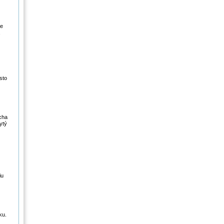
ne
sto
cha
ytý
iu
ku.