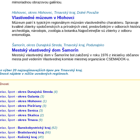
mimoriadnou obrazovou galériou.
Hlohovec, okres Hlohovec, Trnavský kraj, Dolné Považie
Vlastivedné múzeum v Hlohovci
Múzeum patrí k typickým regionálnym múzeám vlastivedného charakteru. Spravuje
kvalitné zbierky spoločenských a prírodných vied, predovšetkým v odboroch históri
archeológia, národopis, zoológia a botanika.Najpočetnejšie sú zbierky z odboru
entomológia.
Šamorín, okres Dunajská Streda, Trnavský kraj, Podunajsko
Mestský vlastivedný dom Šamorín
Mestský vlastivedný dom v Šamoríne bol založený v roku 1976 z iniciatívy občanov
mesta pod vedením Vlastivednej komisie miestnej organizácie CSEMADOK-u.
en výber 20 najzaujímavejších tipov pre Trnavský kraj.
žnosti nájdete v nižšie uvedených regiónoch.
žnosti:
elax, šport -
okres Dunajská Streda
(4)
elax, šport -
okres Galanta
(3)
elax, šport -
okres Hlohovec
(1)
elax, šport -
okres Piešťany
(3)
elax, šport -
okres Senica
(3)
elax, šport -
okres Skalica
(2)
elax, šport -
okres Trnava
(9)
elax, šport -
Banskobystrický kraj
(62)
elax, šport -
Bratislavský kraj
(66)
elax, šport -
Košický kraj
(45)