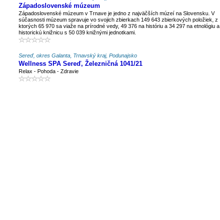
Západoslovenské múzeum
Západoslovenské múzeum v Trnave je jedno z najväčších múzeí na Slovensku. V
súčasnosti múzeum spravuje vo svojich zbierkach 149 643 zbierkových položiek, z
ktorých 65 970 sa viaže na prírodné vedy, 49 376 na históriu a 34 297 na etnológiu a
historickú knižnicu s 50 039 knižnými jednotkami.
Sereď, okres Galanta, Trnavský kraj, Podunajsko
Wellness SPA Sereď, Železničná 1041/21
Relax - Pohoda - Zdravie