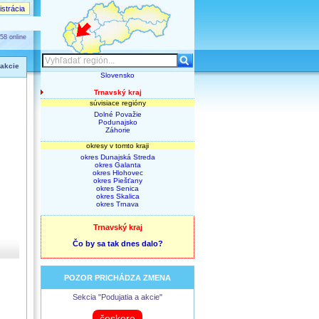
strácia
58 online
 akcie
Slovensko
Trnavský kraj
súvisiace regióny
Dolné Považie
Podunajsko
Záhorie
okresy v tomto kraji
okres Dunajská Streda
okres Galanta
okres Hlohovec
okres Piešťany
okres Senica
okres Skalica
okres Trnava
Trnavský kraj
Čo by sa tak dnes dalo?
POZOR PRICHÁDZA ZMENA
Sekcia "Podujatia a akcie"
čoskoro