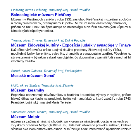
Piešťany, okres Piešťany, Trnavský kraj, Dolné Považie
Balneologické múzeum Piešťany
Múzeum v Piešťanoch vzniklo v roku 1931 zásluhou Piešťanskej muzeálnej spoločno
a rodiny Winterovcov, prenájomcov kúpeľov. Múzeum malo vlastivedný charakter,
pričom od roku 1966 sa špecializuje na balneológiu a históriu slovenských kúpeľov a
klimatických kúpeľných miest.
Trnava, okres Trnava, Trnavský kraj, Dolné Považie
Múzeum židovskej kultúry - Expozícia judaík v synagóge v Trnave
Každého návštevníka určite zaujmú rituálne predmety židovskej kultúry (Tóra,
modlitebné knihy, koreničky, svietniky, chanukije a synagogálne textílie). Pôsobivé je
sú vystavené v bývalom sakrálnom objekte, čo dopomáha v pamäti ľudí zanechať hl
emotívny zážitok.
Sereď, okres Galanta, Trnavský kraj, Podunajsko
Mestské múzeum Sereď
Holíč, okres Skalica, Trnavský kraj, Záhorie
Múzeum keramiky
Expozícia oboznamuje návštevníkov s históriou keramickej výroby v regióne, pričo
hlavný dôraz sa kladie na produkciu holíčskej manufaktúry, ktorú založil v roku 1743
František Lotrinský, manžel Márie Terézie.
Smolenice, okres Trnava, Trnavský kraj, Dolné Považie
Múzeum Molpír
múzeu sa začína aj náučný chodník, po ktorom sa návštevník dostane na vrch so
zvyškami hradiska Molpír (400/m n. m.), kde bolo objavené praveké sídlisko, keltsk
sídlisko ako i veľkomoravská osada. V múzeu je zdokumentované aj obdobie rozkve