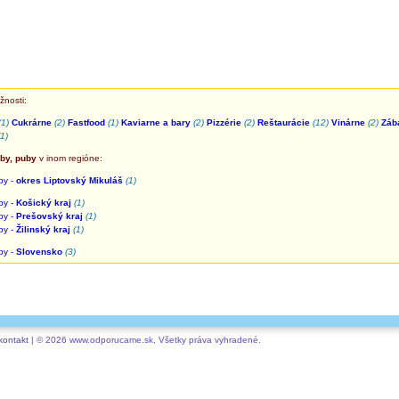
žnosti:
(1)
Cukrárne
(2)
Fastfood
(1)
Kaviarne a bary
(2)
Pizzérie
(2)
Reštaurácie
(12)
Vinárne
(2)
Záb
(1)
by, puby
v inom regióne:
by -
okres Liptovský Mikuláš
(1)
by -
Košický kraj
(1)
by -
Prešovský kraj
(1)
by -
Žilinský kraj
(1)
by -
Slovensko
(3)
kontakt
| © 2026 www.odporucame.sk, Všetky práva vyhradené.