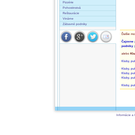
Pizzérie
Pohostinstvá
Reštaurácie
Vinárne
Zábavné podniky
Ďalšie mo
Čajovne
podniky
alebo
Klu
Kluby, pu
Kluby, pu
Kluby, pu
Kluby, pu
Kluby, pu
Informácie a 