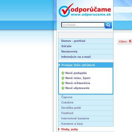
Domov - prehľad
K
Výber:
Súťaže
Nastavenia
Informácie na e-mail
Pridajte Vaše obľúbené
Nové podujatie
Nové relax, šport
Nová reštaurácia
Nové ubytovanie
Čajovne
Cukrárne
Donáška jedál
Fastfood
Internetové kaviarne
Kaviarne a bary
Kluby, puby