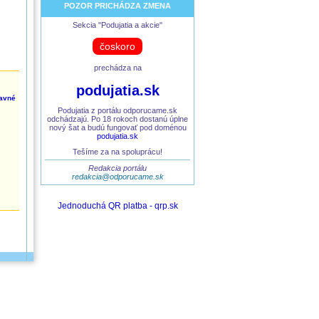
POZOR PRICHÁDZA ZMENA
Sekcia "Podujatia a akcie"
čoskoro
prechádza na
podujatia.sk
avné
Podujatia z portálu odporucame.sk
odchádzajú. Po 18 rokoch dostanú úplne
nový šat a budú fungovať pod doménou
podujatia.sk
Tešíme za na spoluprácu!
Redakcia portálu
redakcia@odporucame.sk
Jednoduchá QR platba - qrp.sk