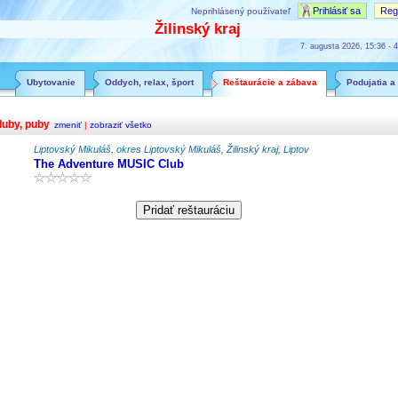
Prihlásiť sa
Regi
Neprihlásený používateľ
Žilinský kraj
7. augusta 2026, 15:36 - 4
Ubytovanie
Oddych, relax, šport
Reštaurácie a zábava
Podujatia a
luby, puby
zmeniť
|
zobraziť všetko
Liptovský Mikuláš, okres Liptovský Mikuláš, Žilinský kraj, Liptov
The Adventure MUSIC Club