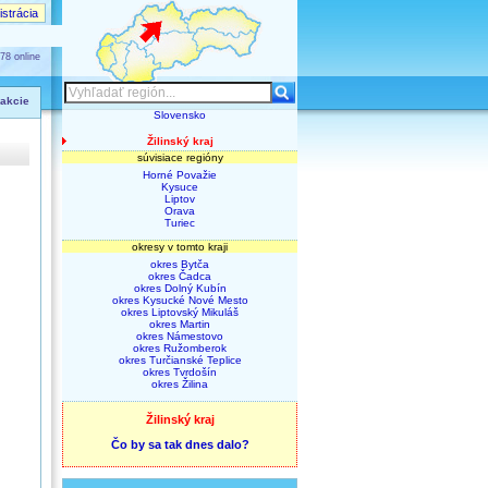
strácia
78 online
 akcie
Slovensko
Žilinský kraj
súvisiace regióny
Horné Považie
Kysuce
Liptov
Orava
Turiec
okresy v tomto kraji
okres Bytča
okres Čadca
okres Dolný Kubín
okres Kysucké Nové Mesto
okres Liptovský Mikuláš
okres Martin
okres Námestovo
okres Ružomberok
okres Turčianské Teplice
okres Tvrdošín
okres Žilina
Žilinský kraj
Čo by sa tak dnes dalo?