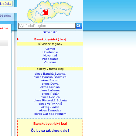
strácia
56 online
 akcie
Slovensko
Banskobystrický kraj
súvisiace regióny
Gemer
Horehronie
Novohrad
Podpoľanie
Pohronie
okresy v tomto kraji
okres Banská Bystrica
okres Banská Štiavnica
okres Brezno
okres Detva
okres Krupina
okres Lučenec
okres Poltár
okres Revúca
okres Rimavská Sobota
okres Veľký Krtíš
okres Zvolen
okres Žarnovica
okres Žiar nad Hronom
Banskobystrický kraj
Čo by sa tak dnes dalo?