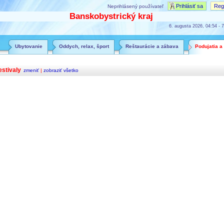
Prihlásiť sa
Regi
Neprihlásený používateľ
Banskobystrický kraj
6. augusta 2026, 04:54 - 7
Ubytovanie
Oddych, relax, šport
Reštaurácie a zábava
Podujatia a
estivaly
zmeniť
|
zobraziť všetko