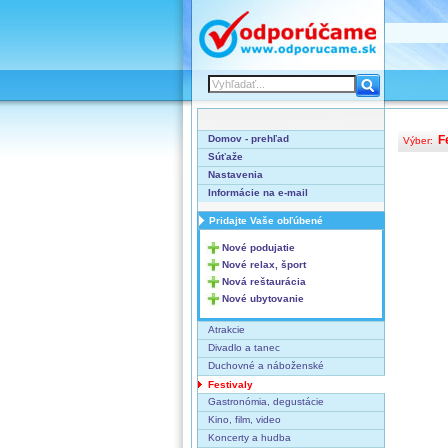
Domov - prehľad
F
Výber:
Súťaže
Nastavenia
Informácie na e-mail
Pridajte Vaše obľúbené
Nové podujatie
Nové relax, šport
Nová reštaurácia
Nové ubytovanie
Atrakcie
Divadlo a tanec
Duchovné a náboženské
Festivaly
Gastronómia, degustácie
Kino, film, video
Koncerty a hudba