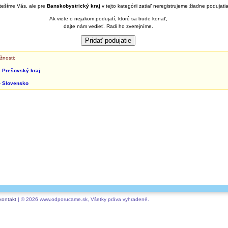
ešíme Vás, ale pre
Banskobystrický kraj
v tejto kategórii zatiaľ neregistrujeme žiadne podujatia
Ak viete o nejakom podujatí, ktoré sa bude konať,
dajte nám vedieť. Radi ho zverejníme.
žnosti:
-
Prešovský kraj
-
Slovensko
kontakt
| © 2026 www.odporucame.sk, Všetky práva vyhradené.