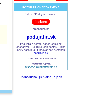
.
POZOR PRICHÁDZA ZMENA
Sekcia "Podujatia a akcie"
čoskoro
prechádza na
podujatia.sk
Podujatia z portálu odporucame.sk
odchádzajú. Po 18 rokoch dostanú úplne
nový šat a budú fungovať pod doménou
podujatia.sk
Tešíme za na spoluprácu!
Redakcia portálu
redakcia@odporucame.sk
Jednoduchá QR platba - qrp.sk