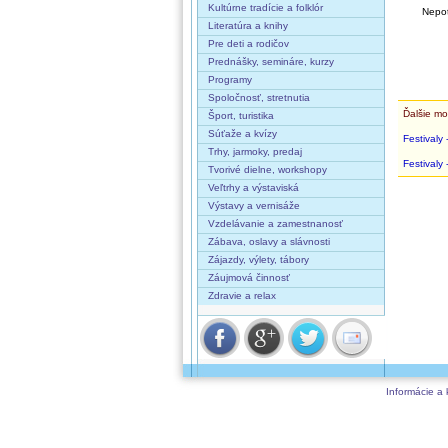
Kultúrne tradície a folklór
Nepot
Literatúra a knihy
Pre deti a rodičov
Prednášky, semináre, kurzy
Programy
Spoločnosť, stretnutia
Ďalšie mo
Šport, turistika
Súťaže a kvízy
Festivaly 
Trhy, jarmoky, predaj
Festivaly 
Tvorivé dielne, workshopy
Veľtrhy a výstaviská
Výstavy a vernisáže
Vzdelávanie a zamestnanosť
Zábava, oslavy a slávnosti
Zájazdy, výlety, tábory
Záujmová činnosť
Zdravie a relax
Informácie a 