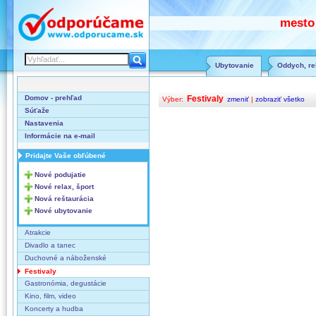
mesto
Ubytovanie
Oddych, rel
Domov - prehľad
Festivaly
Výber:
zmeniť
|
zobraziť všetko
Súťaže
Nastavenia
Informácie na e-mail
Pridajte Vaše obľúbené
Nové podujatie
Nové relax, šport
Nová reštaurácia
Nové ubytovanie
Atrakcie
Divadlo a tanec
Duchovné a náboženské
Festivaly
Gastronómia, degustácie
Kino, film, video
Koncerty a hudba