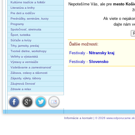
Kultúrne tradície a folklór
Nepotešíme Vás, ale pre
mesto Koši
Literatúra a knihy
ž
Pre deti a rodičov
Ak viete o nejako
Prednášky, semináre, kurzy
dajte nám v
Programy
Spoločnosť, stretnutia
Šport, turistika
Súťaže a kvízy
Ďalšie možnosti:
Trhy, jarmoky, predaj
Tvorivé dielne, workshopy
Festivaly -
Nitransky kraj
Veľtrhy a výstaviská
Festivaly -
Slovensko
Výstavy a vernisáže
Vzdelávanie a zamestnanosť
Zábava, oslavy a slávnosti
Zájazdy, výlety, tábory
Záujmová činnosť
Zdravie a relax
Informácie a kontakt
| © 2026 www.odporucame.sk,