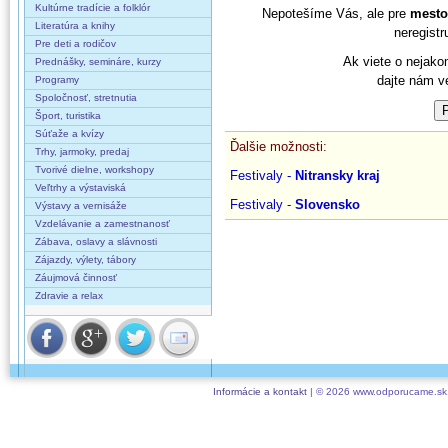
Kultúrne tradície a folklór
Nepotešíme Vás, ale pre
mesto
Literatúra a knihy
neregistr
Pre deti a rodičov
Ak viete o nejako
Prednášky, semináre, kurzy
dajte nám v
Programy
Spoločnosť, stretnutia
Šport, turistika
Súťaže a kvízy
Ďalšie možnosti:
Trhy, jarmoky, predaj
Tvorivé dielne, workshopy
Festivaly -
Nitransky kraj
Veľtrhy a výstaviská
Festivaly -
Slovensko
Výstavy a vernisáže
Vzdelávanie a zamestnanosť
Zábava, oslavy a slávnosti
Zájazdy, výlety, tábory
Záujmová činnosť
Zdravie a relax
Informácie a kontakt
| © 2026 www.odporucame.sk,