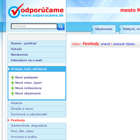
mesto K
Ubytovanie
Oddych, rel
Domov - prehľad
Festivaly
Výber:
zmeniť
|
zobraziť všetko
Súťaže
Nastavenia
Informácie na e-mail
Pridajte Vaše obľúbené
Nové podujatie
Nové relax, šport
Nová reštaurácia
Nové ubytovanie
Atrakcie
Divadlo a tanec
Duchovné a náboženské
Festivaly
Gastronómia, degustácie
Kino, film, video
Koncerty a hudba