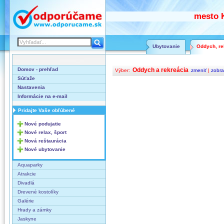
mesto K
Ubytovanie
Oddych, rel
Domov - prehľad
Oddych a rekreácia
Výber:
zmeniť
|
zobra
Súťaže
Nastavenia
Informácie na e-mail
Pridajte Vaše obľúbené
Nové podujatie
Nové relax, šport
Nová reštaurácia
Nové ubytovanie
Aquaparky
Atrakcie
Divadlá
Drevené kostolíky
Galérie
Hrady a zámky
Jaskyne