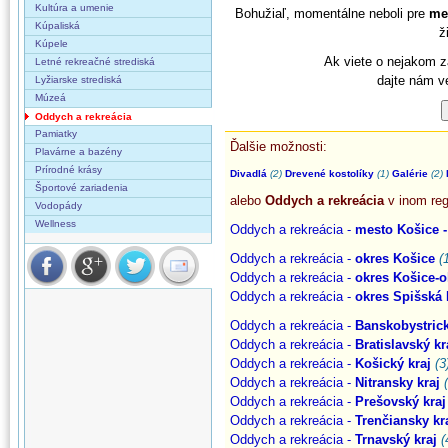
Kultúra a umenie
Bohužiaľ, momentálne neboli pre
me
Kúpaliská
ž
Kúpele
Ak viete o nejakom z
Letné rekreačné strediská
dajte nám v
Lyžiarske strediská
Múzeá
Oddych a rekreácia
Pamiatky
Ďalšie možnosti:
Plavárne a bazény
Prírodné krásy
Divadlá
(2)
Drevené kostolíky
(1)
Galérie
(2)
Športové zariadenia
alebo
Oddych a rekreácia
v inom reg
Vodopády
Wellness
Oddych a rekreácia -
mesto Košice 
Oddych a rekreácia -
okres Košice
(
Oddych a rekreácia -
okres Košice-o
Oddych a rekreácia -
okres Spišská
Oddych a rekreácia -
Banskobystrick
Oddych a rekreácia -
Bratislavský kr
Oddych a rekreácia -
Košický kraj
(3
Oddych a rekreácia -
Nitransky kraj
Oddych a rekreácia -
Prešovský kraj
Oddych a rekreácia -
Trenčiansky kr
Oddych a rekreácia -
Trnavský kraj
(