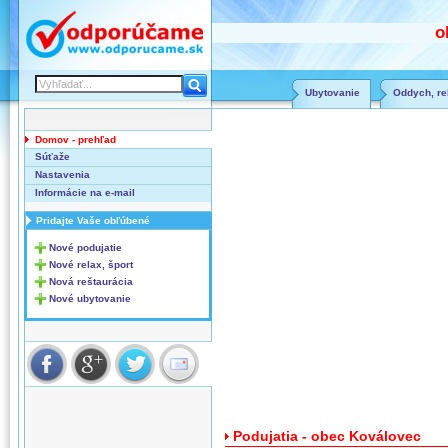
o
Ubytovanie
Oddych, rel
Domov - prehľad
Súťaže
Nastavenia
Informácie na e-mail
Pridajte Vaše obľúbené
Nové podujatie
Nové relax, šport
Nová reštaurácia
Nové ubytovanie
Podujatia - obec Koválovec