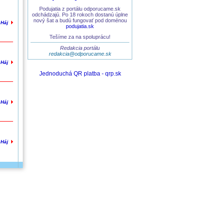
Podujatia z portálu odporucame.sk
odchádzajú. Po 18 rokoch dostanú úplne
nový šat a budú fungovať pod doménou
 Háj
podujatia.sk
Tešíme za na spoluprácu!
Redakcia portálu
redakcia@odporucame.sk
 Háj
Jednoduchá QR platba - qrp.sk
 Háj
 Háj