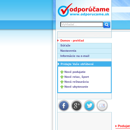
Domov - prehľad
Súťaže
Nastavenia
Informácie na e-mail
Pridajte Vaše obľúbené
Nové podujatie
Nové relax, šport
Nová reštaurácia
Nové ubytovanie
Podujat