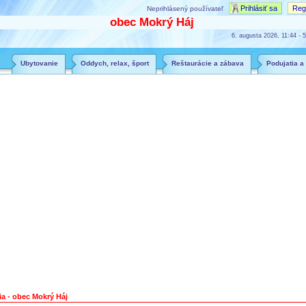
Prihlásiť sa
Regi
Neprihlásený používateľ
obec Mokrý Háj
6. augusta 2026, 11:44 - 5
Ubytovanie
Oddych, relax, šport
Reštaurácie a zábava
Podujatia a
ia - obec Mokrý Háj