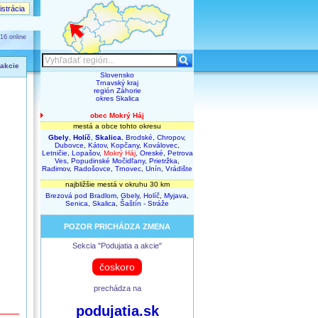
strácia
16 online
 akcie
Slovensko
Trnavský kraj
región Záhorie
okres Skalica
obec Mokrý Háj
mestá a obce tohto okresu
Gbely
,
Holíč
,
Skalica
,
Brodské
,
Chropov
,
Dubovce
,
Kátov
,
Kopčany
,
Koválovec
,
Letničie
,
Lopašov
,
Mokrý Háj
,
Oreské
,
Petrova
Ves
,
Popudinské Močidľany
,
Prietržka
,
Radimov
,
Radošovce
,
Trnovec
,
Unín
,
Vrádište
najbližšie mestá v okruhu 30 km
Brezová pod Bradlom
,
Gbely
,
Holíč
,
Myjava
,
Senica
,
Skalica
,
Šaštín - Stráže
POZOR PRICHÁDZA ZMENA
Sekcia "Podujatia a akcie"
čoskoro
prechádza na
podujatia.sk