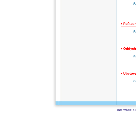
P
Reštaur
P
Oddych,
P
Ubytova
P
Informácie a 