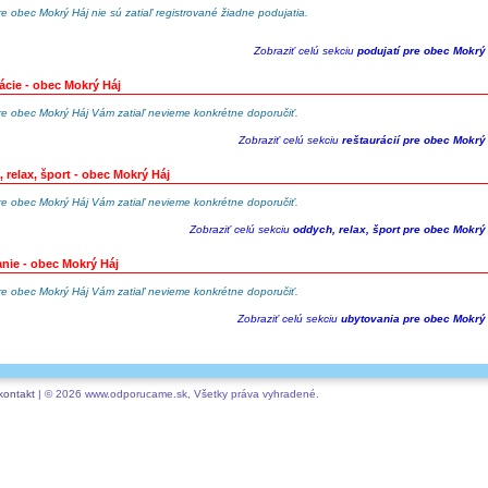
re obec Mokrý Háj nie sú zatiaľ registrované žiadne podujatia.
Zobraziť celú sekciu
podujatí pre obec Mokrý
ácie - obec Mokrý Háj
re obec Mokrý Háj Vám zatiaľ nevieme konkrétne doporučiť.
Zobraziť celú sekciu
reštaurácií pre obec Mokrý
 relax, šport - obec Mokrý Háj
re obec Mokrý Háj Vám zatiaľ nevieme konkrétne doporučiť.
Zobraziť celú sekciu
oddych, relax, šport pre obec Mokrý
nie - obec Mokrý Háj
re obec Mokrý Háj Vám zatiaľ nevieme konkrétne doporučiť.
Zobraziť celú sekciu
ubytovania pre obec Mokrý
kontakt
| © 2026 www.odporucame.sk, Všetky práva vyhradené.