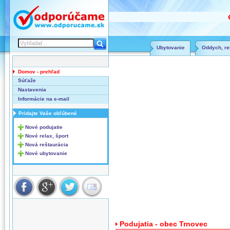
Ubytovanie
Oddych, rel
Domov - prehľad
Súťaže
Nastavenia
Informácie na e-mail
Pridajte Vaše obľúbené
Nové podujatie
Nové relax, šport
Nová reštaurácia
Nové ubytovanie
Podujatia - obec Trnovec