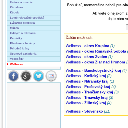
Kultúra a umenie
Bohužiaľ, momentálne neboli pre
ob
Kúpaliská
Kúpele
Ak viete o nejakom z
Letné rekreačné strediská
dajte nám v
Lyžiarske strediská
Múzeá
Oddych a rekreácia
Ďalšie možnosti:
Pamiatky
Plavárne a bazény
Wellness -
okres Krupina
(1)
Prírodné krásy
Wellness -
okres Rimavská Sobota
Športové zariadenia
Wellness -
okres Zvolen
(1)
Vodopády
Wellness -
okres Žiar nad Hronom
(
Wellness
Wellness -
Banskobystrický kraj
(4)
Wellness -
Košický kraj
(2)
Wellness -
Nitransky kraj
(1)
Wellness -
Prešovský kraj
(4)
Wellness -
Trenčiansky kraj
(3)
Wellness -
Trnavský kraj
(3)
Wellness -
Žilinský kraj
(4)
Wellness -
Slovensko
(21)