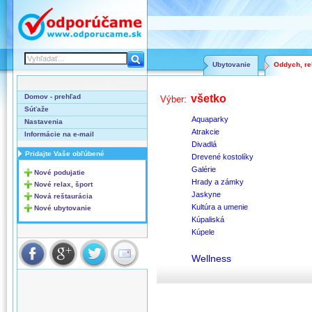
Ubytovanie
Oddych, rel
Domov - prehľad
všetko
Výber:
Súťaže
Aquaparky
Nastavenia
Atrakcie
Informácie na e-mail
Divadlá
Pridajte Vaše obľúbené
Drevené kostolíky
Galérie
Nové podujatie
Hrady a zámky
Nové relax, šport
Jaskyne
Nová reštaurácia
Kultúra a umenie
Nové ubytovanie
Kúpaliská
Kúpele
Wellness