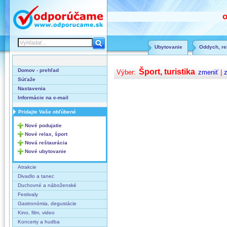
o
Ubytovanie
Oddych, rel
Domov - prehľad
Šport, turistika
Výber:
zmeniť
|
z
Súťaže
Nastavenia
Informácie na e-mail
Pridajte Vaše obľúbené
Nové podujatie
Nové relax, šport
Nová reštaurácia
Nové ubytovanie
Atrakcie
Divadlo a tanec
Duchovné a náboženské
Festivaly
Gastronómia, degustácie
Kino, film, video
Koncerty a hudba