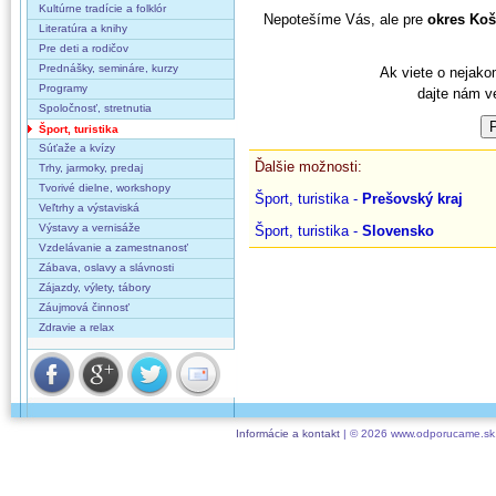
Kultúrne tradície a folklór
Nepotešíme Vás, ale pre
okres Koš
Literatúra a knihy
Pre deti a rodičov
Prednášky, semináre, kurzy
Ak viete o nejako
Programy
dajte nám v
Spoločnosť, stretnutia
Šport, turistika
Súťaže a kvízy
Ďalšie možnosti:
Trhy, jarmoky, predaj
Tvorivé dielne, workshopy
Šport, turistika -
Prešovský kraj
Veľtrhy a výstaviská
Výstavy a vernisáže
Šport, turistika -
Slovensko
Vzdelávanie a zamestnanosť
Zábava, oslavy a slávnosti
Zájazdy, výlety, tábory
Záujmová činnosť
Zdravie a relax
Informácie a kontakt
| © 2026 www.odporucame.sk,