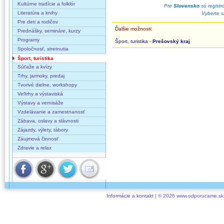
Kultúrne tradície a folklór
Pre
Slovensko
sú registro
Literatúra a knihy
Vyberte s
Pre deti a rodičov
Ďalšie možnosti:
Prednášky, semináre, kurzy
Programy
Šport, turistika -
Prešovský kraj
Spoločnosť, stretnutia
Šport, turistika
Súťaže a kvízy
Trhy, jarmoky, predaj
Tvorivé dielne, workshopy
Veľtrhy a výstaviská
Výstavy a vernisáže
Vzdelávanie a zamestnanosť
Zábava, oslavy a slávnosti
Zájazdy, výlety, tábory
Záujmová činnosť
Zdravie a relax
Informácie a kontakt
| © 2026 www.odporucame.sk,