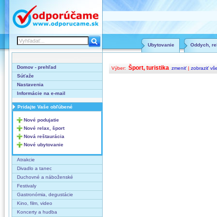
Ubytovanie
Oddych, rel
Domov - prehľad
Šport, turistika
Výber:
zmeniť
|
zobraziť vš
Súťaže
Nastavenia
Informácie na e-mail
Pridajte Vaše obľúbené
Nové podujatie
Nové relax, šport
Nová reštaurácia
Nové ubytovanie
Atrakcie
Divadlo a tanec
Duchovné a náboženské
Festivaly
Gastronómia, degustácie
Kino, film, video
Koncerty a hudba