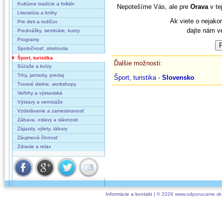
Kultúrne tradície a folklór
Nepotešíme Vás, ale pre
Orava
v tej
Literatúra a knihy
Ak viete o nejako
Pre deti a rodičov
dajte nám v
Prednášky, semináre, kurzy
Programy
Spoločnosť, stretnutia
Šport, turistika
Ďalšie možnosti:
Súťaže a kvízy
Trhy, jarmoky, predaj
Šport, turistika -
Slovensko
Tvorivé dielne, workshopy
Veľtrhy a výstaviská
Výstavy a vernisáže
Vzdelávanie a zamestnanosť
Zábava, oslavy a slávnosti
Zájazdy, výlety, tábory
Záujmová činnosť
Zdravie a relax
Informácie a kontakt
| © 2026 www.odporucame.sk,