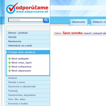
Ubytovanie
Oddych, rel
Domov - prehľad
Šport, turistika
Výber:
zmeniť
|
zobraziť vš
Súťaže
Nastavenia
Informácie na e-mail
Pridajte Vaše obľúbené
Nové podujatie
Nové relax, šport
Nová reštaurácia
Nové ubytovanie
Atrakcie
Divadlo a tanec
Duchovné a náboženské
Festivaly
Gastronómia, degustácie
Kino, film, video
Koncerty a hudba