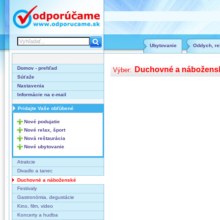
Ubytovanie
Oddych, rel
Domov - prehľad
Duchovné a nábožens
Výber:
Súťaže
Nastavenia
Informácie na e-mail
Pridajte Vaše obľúbené
Nové podujatie
Nové relax, šport
Nová reštaurácia
Nové ubytovanie
Atrakcie
Divadlo a tanec
Duchovné a náboženské
Festivaly
Gastronómia, degustácie
Kino, film, video
Koncerty a hudba