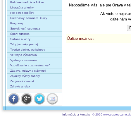
Kultúrne tradície a folklór
Nepotešíme Vás, ale pre
Orava
v tej
Literatúra a knihy
Pre deti a rodičov
Ak viete o nejako
Prednášky, semináre, kurzy
dajte nám v
Programy
Spoločnosť, stretnutia
Šport, turistika
Ďalšie možnosti:
Súťaže a kvízy
Trhy, jarmoky, predaj
Tvorivé dielne, workshopy
Veľtrhy a výstaviská
Výstavy a vernisáže
Vzdelávanie a zamestnanosť
Zábava, oslavy a slávnosti
Zájazdy, výlety, tábory
Záujmová činnosť
Zdravie a relax
Informácie a kontakt
| © 2026 www.odporucame.sk,