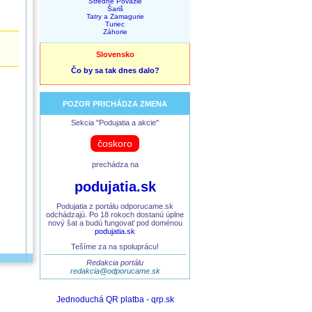
Stredné Považie
Šariš
Tatry a Zamagurie
Turiec
Záhorie
Slovensko
Čo by sa tak dnes dalo?
POZOR PRICHÁDZA ZMENA
Sekcia "Podujatia a akcie"
čoskoro
prechádza na
podujatia.sk
Podujatia z portálu odporucame.sk
odchádzajú. Po 18 rokoch dostanú úplne
nový šat a budú fungovať pod doménou
podujatia.sk
Tešíme za na spoluprácu!
Redakcia portálu
redakcia@odporucame.sk
Jednoduchá QR platba - qrp.sk