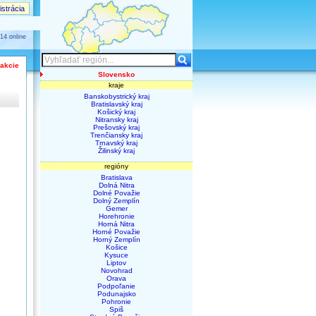
strácia
14 online
 akcie
Slovensko
kraje
Banskobystrický kraj
Bratislavský kraj
Košický kraj
Nitransky kraj
Prešovský kraj
Trenčiansky kraj
Trnavský kraj
Žilinský kraj
regióny
Bratislava
Dolná Nitra
Dolné Považie
Dolný Zemplín
Gemer
Horehronie
Horná Nitra
Horné Považie
Horný Zemplín
Košice
Kysuce
Liptov
Novohrad
Orava
Podpoľanie
Podunajsko
Pohronie
Spiš