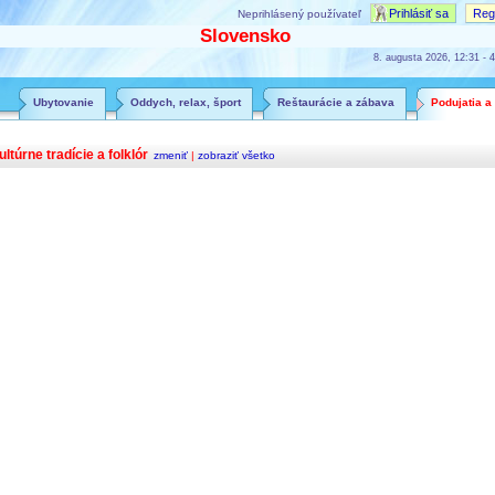
Prihlásiť sa
Regi
Neprihlásený používateľ
Slovensko
8. augusta 2026, 12:31 - 4
Ubytovanie
Oddych, relax, šport
Reštaurácie a zábava
Podujatia a
ultúrne tradície a folklór
zmeniť
|
zobraziť všetko