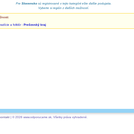
Pre
Slovensko
sú registrované v tejto kategórii ešte ďalšie podujatia.
Vyberte si región z ďalších možností.
žnosti:
radície a folklór -
Prešovský kraj
kontakt
| © 2026 www.odporucame.sk, Všetky práva vyhradené.