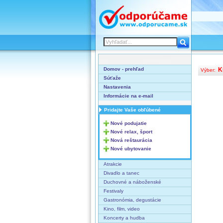
Domov - prehľad
K
Výber:
Súťaže
Nastavenia
Informácie na e-mail
Pridajte Vaše obľúbené
Nové podujatie
Nové relax, šport
Nová reštaurácia
Nové ubytovanie
Atrakcie
Divadlo a tanec
Duchovné a náboženské
Festivaly
Gastronómia, degustácie
Kino, film, video
Koncerty a hudba