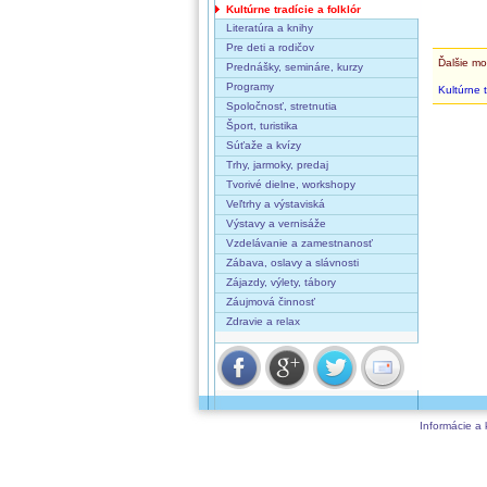
Kultúrne tradície a folklór
Literatúra a knihy
Pre deti a rodičov
Ďalšie mo
Prednášky, semináre, kurzy
Programy
Kultúrne t
Spoločnosť, stretnutia
Šport, turistika
Súťaže a kvízy
Trhy, jarmoky, predaj
Tvorivé dielne, workshopy
Veľtrhy a výstaviská
Výstavy a vernisáže
Vzdelávanie a zamestnanosť
Zábava, oslavy a slávnosti
Zájazdy, výlety, tábory
Záujmová činnosť
Zdravie a relax
Informácie a 