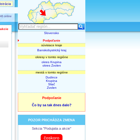
strácia
46 online
 akcie
Slovensko
Podpoľanie
súvisiace kraje
Banskobystrický kraj
okresy v tomto regióne
okres Krupina
okres Zvolen
mestá v tomto regióne
Dudince
Krupina
Sliač
Zvolen
Podpoľanie
Čo by sa tak dnes dalo?
POZOR PRICHÁDZA ZMENA
Sekcia "Podujatia a akcie"
čoskoro