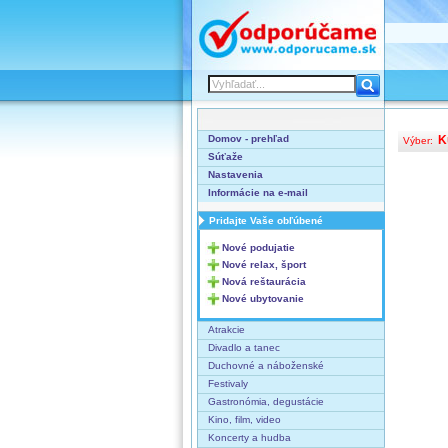
Domov - prehľad
K
Výber:
Súťaže
Nastavenia
Informácie na e-mail
Pridajte Vaše obľúbené
Nové podujatie
Nové relax, šport
Nová reštaurácia
Nové ubytovanie
Atrakcie
Divadlo a tanec
Duchovné a náboženské
Festivaly
Gastronómia, degustácie
Kino, film, video
Koncerty a hudba