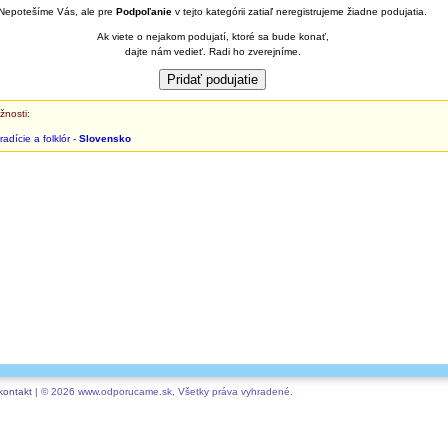
Nepotešíme Vás, ale pre
Podpoľanie
v tejto kategórii zatiaľ neregistrujeme žiadne podujatia.
Ak viete o nejakom podujatí, ktoré sa bude konať,
dajte nám vedieť. Radi ho zverejníme.
žnosti:
radície a folklór -
Slovensko
kontakt
| © 2026 www.odporucame.sk, Všetky práva vyhradené.