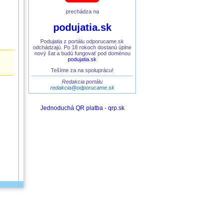
prechádza na
podujatia.sk
Podujatia z portálu odporucame.sk
odchádzajú. Po 18 rokoch dostanú úplne
nový šat a budú fungovať pod doménou
podujatia.sk
Tešíme za na spoluprácu!
Redakcia portálu
redakcia@odporucame.sk
Jednoduchá QR platba - qrp.sk