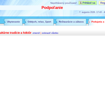
Prihlásiť sa
Regi
Neprihlásený používateľ
Podpoľanie
7. augusta 2026, 17:43 - 4
Ubytovanie
Oddych, relax, šport
Reštaurácie a zábava
Podujatia a
ultúrne tradície a folklór
zmeniť
|
zobraziť všetko