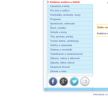
Kultúrne tradície a folklór
Literatúra a knihy
Pre deti a rodičov
Prednášky, semináre, kurzy
Programy
Spoločnosť, stretnutia
Ďalšie mo
Šport, turistika
Súťaže a kvízy
Kultúrne t
Trhy, jarmoky, predaj
Tvorivé dielne, workshopy
Veľtrhy a výstaviská
Výstavy a vernisáže
Vzdelávanie a zamestnanosť
Zábava, oslavy a slávnosti
Zájazdy, výlety, tábory
Záujmová činnosť
Zdravie a relax
Informácie a 