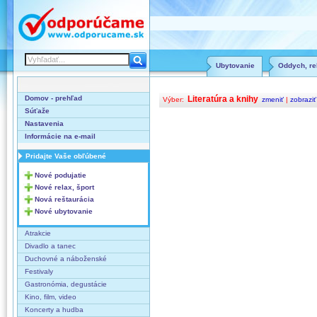
Ubytovanie
Oddych, rel
Domov - prehľad
Literatúra a knihy
Výber:
zmeniť
|
zobraziť
Súťaže
Nastavenia
Informácie na e-mail
Pridajte Vaše obľúbené
Nové podujatie
Nové relax, šport
Nová reštaurácia
Nové ubytovanie
Atrakcie
Divadlo a tanec
Duchovné a náboženské
Festivaly
Gastronómia, degustácie
Kino, film, video
Koncerty a hudba