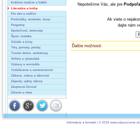
Kultúrne tradície a folklór
Nepotešíme Vás, ale pre
Podpoľa
Literatúra a knihy
Pre deti a rodičov
Ak viete o nejako
Prednášky, semináre, kurzy
dajte nám v
Programy
Spoločnosť, stretnutia
Šport, turistika
Súťaže a kvízy
Ďalšie možnosti:
Trhy, jarmoky, predaj
Tvorivé dielne, workshopy
Veľtrhy a výstaviská
Výstavy a vernisáže
Vzdelávanie a zamestnanosť
Zábava, oslavy a slávnosti
Zájazdy, výlety, tábory
Záujmová činnosť
Zdravie a relax
Informácie a kontakt
| © 2026 www.odporucame.sk,