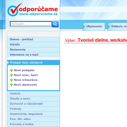
Ubytovanie
Oddych, rel
Domov - prehľad
Tvorivé dielne, works
Výber:
Súťaže
Nastavenia
Informácie na e-mail
Pridajte Vaše obľúbené
Nové podujatie
Nové relax, šport
Nová reštaurácia
Nové ubytovanie
Atrakcie
Divadlo a tanec
Duchovné a náboženské
Festivaly
Gastronómia, degustácie
Kino, film, video
Koncerty a hudba