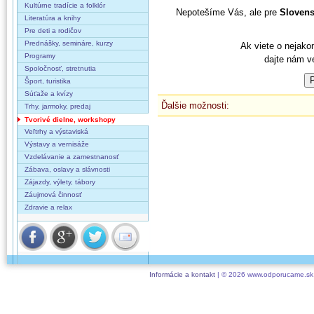
Kultúrne tradície a folklór
Nepotešíme Vás, ale pre
Sloven
Literatúra a knihy
Pre deti a rodičov
Prednášky, semináre, kurzy
Ak viete o nejako
Programy
dajte nám v
Spoločnosť, stretnutia
Šport, turistika
Súťaže a kvízy
Ďalšie možnosti:
Trhy, jarmoky, predaj
Tvorivé dielne, workshopy
Veľtrhy a výstaviská
Výstavy a vernisáže
Vzdelávanie a zamestnanosť
Zábava, oslavy a slávnosti
Zájazdy, výlety, tábory
Záujmová činnosť
Zdravie a relax
Informácie a kontakt
| © 2026 www.odporucame.sk,