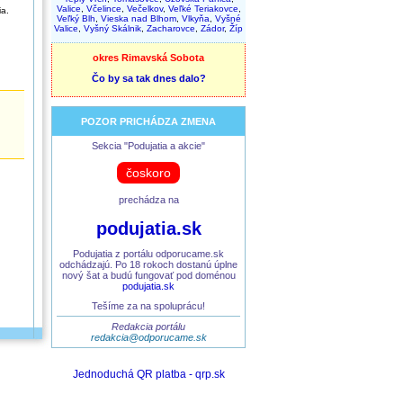
Valice
,
Včelince
,
Večelkov
,
Veľké Teriakovce
,
ia.
Veľký Blh
,
Vieska nad Blhom
,
Vlkyňa
,
Vyšné
Valice
,
Vyšný Skálnik
,
Zacharovce
,
Zádor
,
Žíp
okres Rimavská Sobota
Čo by sa tak dnes dalo?
POZOR PRICHÁDZA ZMENA
Sekcia "Podujatia a akcie"
čoskoro
prechádza na
podujatia.sk
Podujatia z portálu odporucame.sk
odchádzajú. Po 18 rokoch dostanú úplne
nový šat a budú fungovať pod doménou
podujatia.sk
Tešíme za na spoluprácu!
Redakcia portálu
redakcia@odporucame.sk
Jednoduchá QR platba - qrp.sk