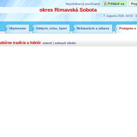
Prihlásiť sa
Regi
Neprihlásený používateľ
okres Rimavská Sobota
7. augusta 2026, 04:53 - 5
Ubytovanie
Oddych, relax, šport
Reštaurácie a zábava
Podujatia a
ultúrne tradície a folklór
zmeniť
|
zobraziť všetko