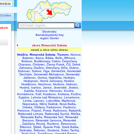
strácia
53 online
 akcie
Slovensko
Banskobystrický kraj
región Gemer
okres Rimavská Sobota
mestá a obce tohto okresu
Hnúšťa
,
Rimavská Sobota
,
Tisovec
,
Abovce
,
Babinec
,
Barca
,
Bátka
,
Belín
,
Blhovce
,
Bottovo
,
Budikovany
,
Cakov
,
Čerenčany
,
Chanava
,
Chrámec
,
Čierny Potok
,
Číž
,
Dolné
Zahorany
,
Dražice
,
Drienčany
,
Drňa
,
Dubno
,
Dubovec
,
Dulovo
,
Figa
,
Gemerček
,
Gemerské
Dechtáre
,
Gemerské Michalovce
,
Gemerský
Jablonec
,
Gortva
,
Hajnáčka
,
Hodejov
,
Hodejovec
,
Horné Zahorany
,
Hostice
,
Hostišovce
,
Hrachovo
,
Hrušovo
,
Hubovo
,
Husiná
,
Ivanice
,
Janice
,
Jesenské
,
Jestice
,
Kaloša
,
Kesovce
,
Klenovec
,
Kociha
,
Konrádovce
,
Kráľ
,
Kraskovo
,
Krokava
,
Kružno
,
Kyjatice
,
Lehota nad Rimavicou
,
Lenartovce
,
Lenka
,
Lipovec
,
Lukovištia
,
Martinová
,
Neporadza
,
Nižný Skálnik
,
Nová Bašta
,
Orávka
,
Ožďany
,
Padarovce
,
Pavlovce
,
Petrovce
,
Poproč
,
Potok
,
Radnovce
,
Rakytník
,
Ratkovská Lehota
,
Ratkovská Suchá
,
Riečka
,
Rimavská Baňa
,
Rimavská Seč
,
Rimavské
Brezovo
,
Rimavské Janovce
,
Rimavské
Zalužany
,
Rovné
,
Rumince
,
Šimonovce
,
Širkovce
,
Slizké
,
Španie Pole
,
Stará Bašta
,
Stránska
,
Štrkovec
,
Studená
,
Sútor
,
Tachty
,
Teplý Vrch
,
Tomášovce
,
Uzovská Panica
,