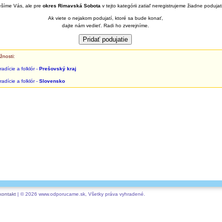
šíme Vás, ale pre
okres Rimavská Sobota
v tejto kategórii zatiaľ neregistrujeme žiadne podujat
Ak viete o nejakom podujatí, ktoré sa bude konať,
dajte nám vedieť. Radi ho zverejníme.
žnosti:
radície a folklór -
Prešovský kraj
radície a folklór -
Slovensko
kontakt
| © 2026 www.odporucame.sk, Všetky práva vyhradené.