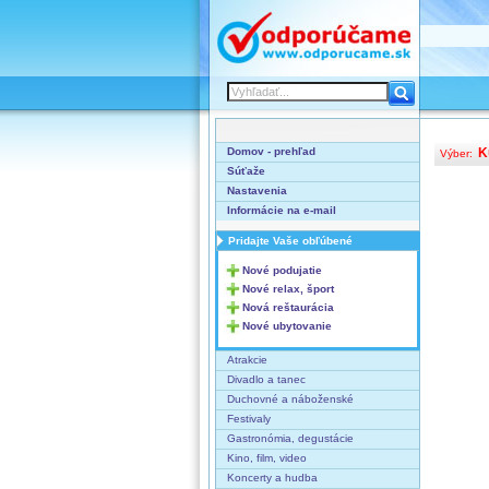
Domov - prehľad
K
Výber:
Súťaže
Nastavenia
Informácie na e-mail
Pridajte Vaše obľúbené
Nové podujatie
Nové relax, šport
Nová reštaurácia
Nové ubytovanie
Atrakcie
Divadlo a tanec
Duchovné a náboženské
Festivaly
Gastronómia, degustácie
Kino, film, video
Koncerty a hudba