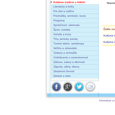
Kultúrne tradície a folklór
Nepote
Literatúra a knihy
Pre deti a rodičov
Prednášky, semináre, kurzy
Programy
Spoločnosť, stretnutia
Ďalšie mo
Šport, turistika
Súťaže a kvízy
Kultúrne t
Trhy, jarmoky, predaj
Kultúrne t
Tvorivé dielne, workshopy
Veľtrhy a výstaviská
Výstavy a vernisáže
Vzdelávanie a zamestnanosť
Zábava, oslavy a slávnosti
Zájazdy, výlety, tábory
Záujmová činnosť
Zdravie a relax
Informácie a 