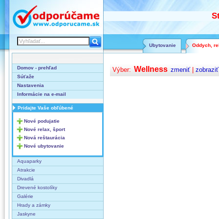
S
Ubytovanie
Oddych, rel
Domov - prehľad
Wellness
Výber:
zmeniť
|
zobraziť
Súťaže
Nastavenia
Informácie na e-mail
Pridajte Vaše obľúbené
Nové podujatie
Nové relax, šport
Nová reštaurácia
Nové ubytovanie
Aquaparky
Atrakcie
Divadlá
Drevené kostolíky
Galérie
Hrady a zámky
Jaskyne