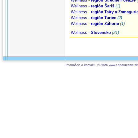
Wellness -
región Stredné Považie
Wellness -
región Šariš
(1)
Wellness -
región Tatry a Zamaguri
Wellness -
región Turiec
(2)
Wellness -
región Záhorie
(1)
Wellness -
Slovensko
(21)
Informácie a kontakt
| © 2026 www.odporucame.sk,