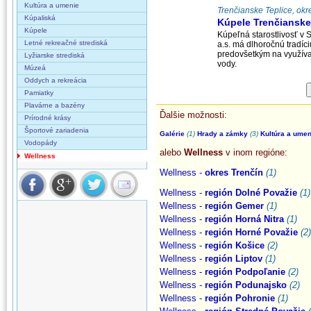
Kultúra a umenie
Trenčianske Teplice, okr
Kúpaliská
Kúpele Trenčianske
Kúpele
Kúpeľná starostlivosť v
Letné rekreačné strediská
a.s. má dlhoročnú tradíc
predovšetkým na využívaní
Lyžiarske strediská
vody.
Múzeá
Oddych a rekreácia
Pamiatky
Plavárne a bazény
Ďalšie možnosti:
Prírodné krásy
Športové zariadenia
Galérie
(1)
Hrady a zámky
(3)
Kultúra a umen
Vodopády
alebo
Wellness
v inom regióne:
Wellness
Wellness -
okres Trenčín
(1)
Wellness -
región Dolné Považie
(1)
Wellness -
región Gemer
(1)
Wellness -
región Horná Nitra
(1)
Wellness -
región Horné Považie
(2)
Wellness -
región Košice
(2)
Wellness -
región Liptov
(1)
Wellness -
región Podpoľanie
(2)
Wellness -
región Podunajsko
(2)
Wellness -
región Pohronie
(1)